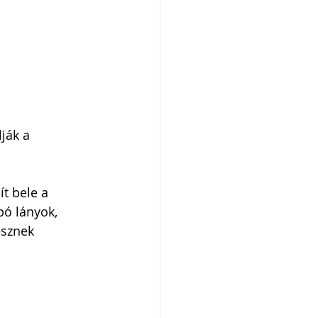
ják a 
t bele a 
pó lányok, 
esznek 