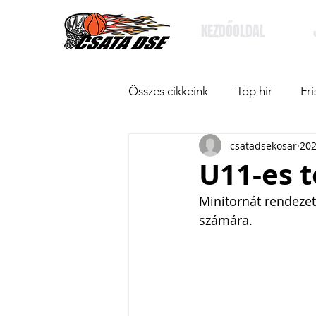
KEZDŐOLDAL
Összes cikkeink
Top hír
Fri
csatadsekosar
202
U11-es t
Minitornát rendeze
számára.