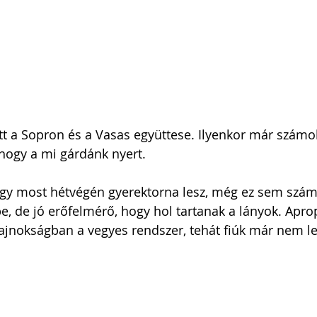
t a Sopron és a Vasas együttese. Ilyenkor már számol
 hogy a mi gárdánk nyert.
gy most hétvégén gyerektorna lesz, még ez sem számí
, de jó erőfelmérő, hogy hol tartanak a lányok. Apro
ajnokságban a vegyes rendszer, tehát fiúk már nem l