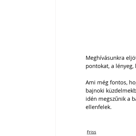
Meghívásunkra eljöt
pontokat, a lényeg,
Ami még fontos, ho
bajnoki küzdelmekbe
idén megszűnik a b
ellenfelek.
Friss