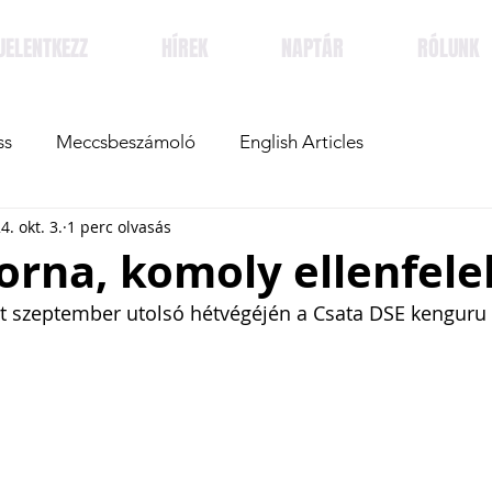
JELENTKEZZ
HÍREK
NAPTÁR
RÓLUNK
ss
Meccsbeszámoló
English Articles
4. okt. 3.
1 perc olvasás
orna, komoly ellenfele
tt szeptember utolsó hétvégéjén a Csata DSE kenguru