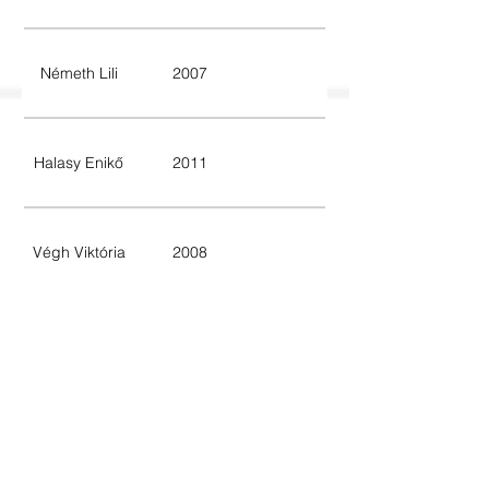
Németh Lili
2007
Halasy Enikő
2011
Végh Viktória
2008
Fáczán Lili
2009
Szalai Blanka
2010