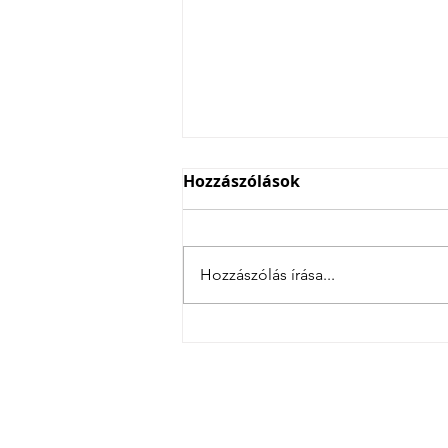
Hozzászólások
Hozzászólás írása...
4 csatás Szlovéniában
Magyarország legsi