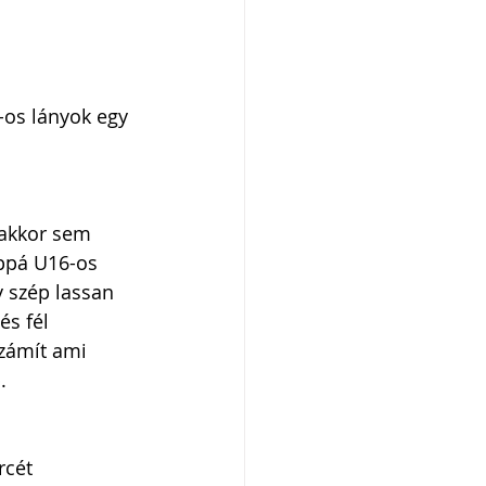
-os lányok egy 
 akkor sem 
oppá U16-os 
y szép lassan 
és fél 
zámít ami 
. 
cét 