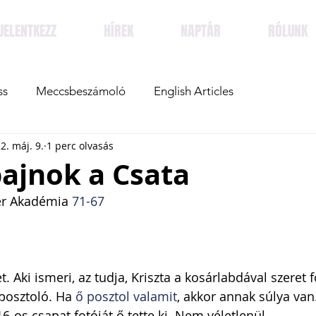
JELENTKEZZ
HÍREK
NAPTÁR
RÓLUNK
ss
Meccsbeszámoló
English Articles
2. máj. 9.
1 perc olvasás
ajnok a Csata
er Akadémia 
71-67
t. Aki ismeri, az tudja, Kriszta a kosárlabdával szeret f
osztoló. Ha 
ő posztol valamit
, akkor annak súlya van.
-os csapat fotóját ő tette ki. Nem véletlenül.