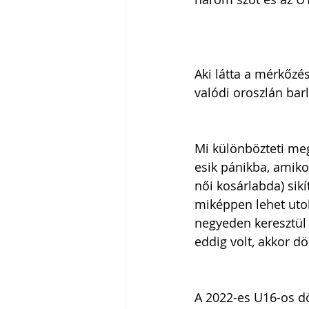
Aki látta a mérkőzé
valódi oroszlán bar
Mi különbözteti meg
esik pánikba, amiko
női kosárlabda) sikí
miképpen lehet utolé
negyeden keresztül
eddig volt, akkor dö
A 2022-es U16-os d