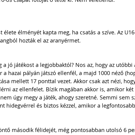
st élete élményét kapta meg, ha csatás a szíve. Az U16
langból hozták el az aranyérmet.
 a jó játékost a legjobbaktól? Nos az, hogy az utóbbi
r a hazai pályán játszó ellenfél, a majd 1000 néző (h
tása mellett 17 ponttal vezet. Akkor csak azt nézi, hog
rni az ellenfelet. Bízik magában akkor is, amikor két 
 nem úgy megy a játék, ahogy szeretné. Semmi sem s
nt hidegvérrel és biztos kézzel, amikor a legfontosabb
öntő második félidejét, még pontosabban utolsó 6 per