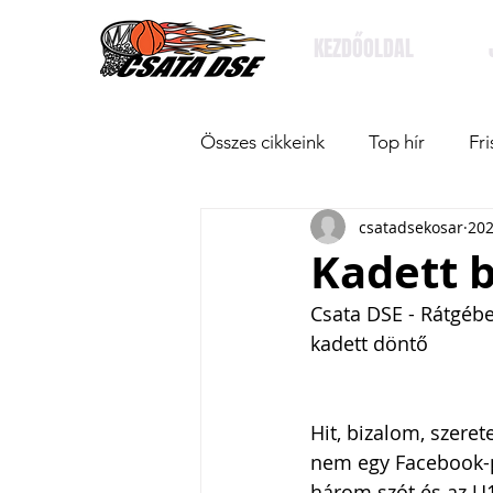
KEZDŐOLDAL
Összes cikkeink
Top hír
Fri
csatadsekosar
202
Kadett b
Csata DSE - Rátgéb
kadett döntő
Hit, bizalom, szerete
nem egy Facebook-p
három szót és az U16