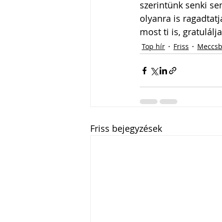
szerintünk senki sem
olyanra is ragadtatj
most ti is, gratulálj
Top hír
Friss
Meccsb
Friss bejegyzések