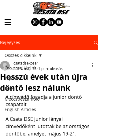
Bejegyzés
Összes cikkeink
csatadsekosar
Összes cikkeink
2023. máj. 15.
1 perc olvasás
Hosszú évek után újra
Top hír
döntő lesz nálunk
Friss
A címvédő fogadja a junior döntő 
Meccsbeszámoló
csapatait
English Articles
A Csata DSE junior lányai 
címvédőként jutottak be az országos 
döntőbe, amelyet május 19-21. 