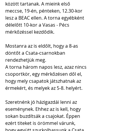
között tartanak. A mieink első 
meccse, 19-én, pénteken, 12.30-kor 
lesz a BEAC ellen. A torna egyébként 
délelőtt 10-kor a Vasas - Pécs 
mérkőzéssel kezdődik.
Mostanra az is eldőlt, hogy a 8-as 
döntőt a Csata-csarnokban 
rendezhetjük meg. 
A torna három napos lesz, azaz nincs 
csoportkör, egy mérkőzésen dől el, 
hogy mely csapatok játszhatnak az 
érmekért, és melyek az 5-8. helyért.
Szeretnénk jó házigazdái lenni az 
eseménynek. Ehhez az is kell, hogy 
sokan buzdítsák a csajokat. Éppen 
ezért titeket is örömmel várunk, 
hogy együtt szurkolhassunk a Csata 