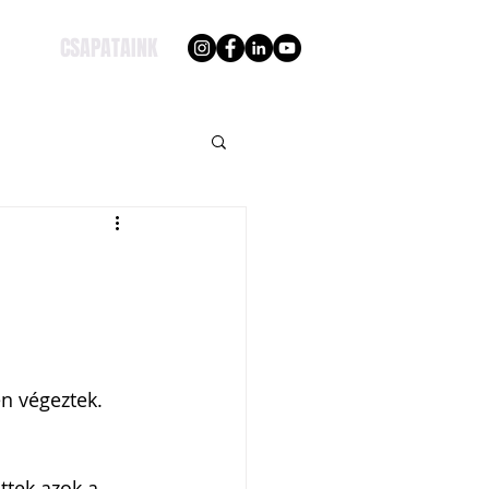
CSAPATAINK
en végeztek. 
ttek azok a 