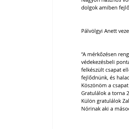
dolgok amiben fejlő
Pálvölgyi Anett vez
“A mérkőzésen renget
védekezésbeli ponta
felkészült csapat el
fejlődnünk, és hala
Köszönöm a csapat n
Gratulálok a torna 
Külön gratulálok Zak
Nórinak aki a másod