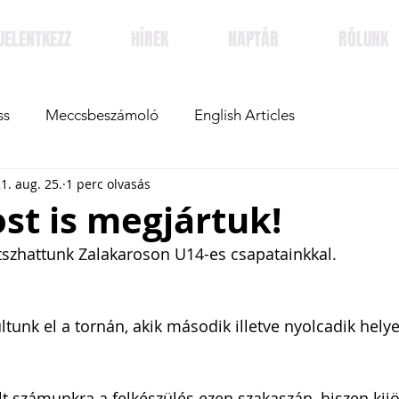
JELENTKEZZ
HÍREK
NAPTÁR
RÓLUNK
ss
Meccsbeszámoló
English Articles
1. aug. 25.
1 perc olvasás
st is megjártuk!
tszhattunk Zalakaroson U14-es csapatainkkal. 
ltunk el a tornán, akik második illetve nyolcadik hely
 számunkra a felkészülés ezen szakaszán, hiszen kijö