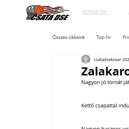
KEZDŐOLDAL
Összes cikkeink
Top hír
Fri
csatadsekosar
202
Zalakaro
Nagyon jó tornát já
Kettő csapattal indu
Nagyon hasznos volt