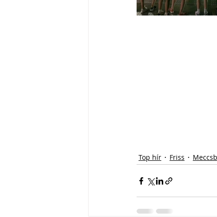
Top hír
Friss
Meccsb