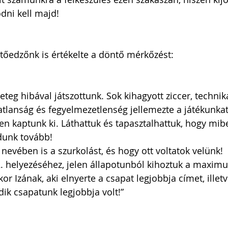
dni kell majd! 
etőedzőnk is értékelte a döntő mérkőzést: 
eg hibával játszottunk. Sok kihagyott ziccer, technika
tlanság és fegyelmezetlenség jellemezte a játékunkat.
len kaptunk ki. Láthattuk és tapasztalhattuk, hogy mibe
dunk tovább! 
evében is a szurkolást, és hogy ott voltatok velünk!
2. helyezéséhez, jelen állapotunból kihoztuk a maxim
or Izának, aki elnyerte a csapat legjobbja címet, illet
ik csapatunk legjobbja volt!”