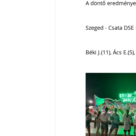
A döntő eredménye
Szeged - Csata DSE I
Béki J.(11), Ács E.(5)