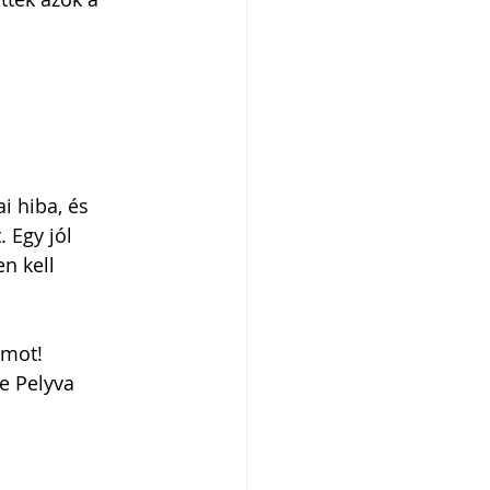
i hiba, és 
 Egy jól 
n kell 
umot!
ve Pelyva 