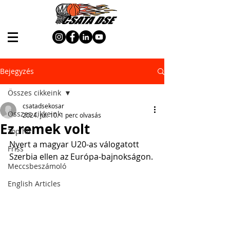
Bejegyzés
Összes cikkeink
csatadsekosar
Összes cikkeink
2024. júl. 10.
1 perc olvasás
Ez remek volt
Top hír
Nyert a magyar U20-as válogatott 
Friss
Szerbia ellen az Európa-bajnokságon.
Meccsbeszámoló
English Articles