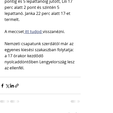
pontig és 5 lepattanóig jutott, Lili 17 
perc alatt 2 pont és szintén 5 
lepattanó. Janka 22 perc alatt 17-et 
termelt.
A meccset
 itt tudod 
visszanézni.
Nemzeti csapatunk szerdától már az 
egyenes kiesési szakaszban folytatja: 
a 17 órakor kezdődő 
nyolcaddöntőben Lengyelország lesz 
az ellenfél. 