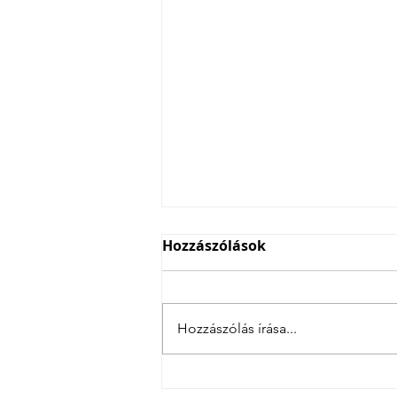
Hozzászólások
Hozzászólás írása...
4 csatás Szlovéniában