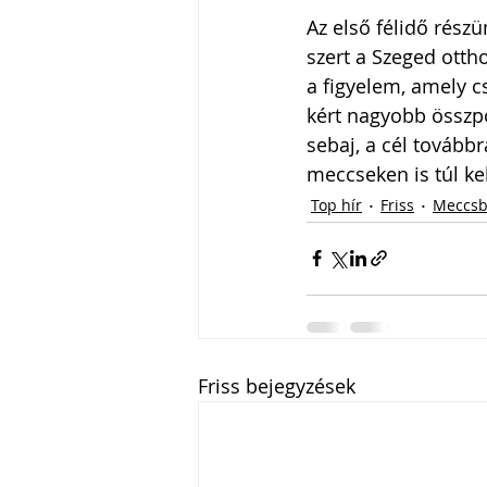
Az első félidő rész
szert a Szeged ottho
a figyelem, amely c
kért nagyobb összpo
sebaj, a cél továbbr
meccseken is túl kel
Top hír
Friss
Meccsb
Friss bejegyzések