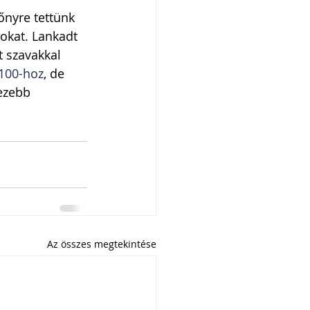
őnyre tettünk 
yokat. Lankadt 
t szavakkal 
100-hoz
, de 
ezebb 
Az összes megtekintése