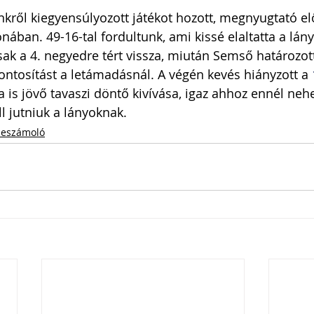
ünkről kiegyensúlyozott játékot hozott, megnyugtató el
nában. 49-16-tal fordultunk, ami kissé elaltatta a lán
sak a 4. negyedre tért vissza, miután Semső határozot
ntosítást a letámadásnál. A végén kevés hiányzott a 
a is jövő tavaszi döntő kivívása, igaz ahhoz ennél neh
l jutniuk a lányoknak.
eszámoló