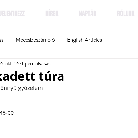
JELENTKEZZ
HÍREK
NAPTÁR
RÓLUNK
ss
Meccsbeszámoló
English Articles
0. okt. 19.
1 perc olvasás
kadett túra
 könnyű győzelem
 45-99