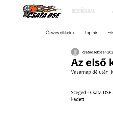
KEZDŐOLDAL
Összes cikkeink
Top hír
Fri
csatadsekosar
202
Az első 
Vasárnap délutáni
Szeged - Csata DSE
kadett