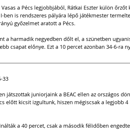
a Vasas a Pécs legjobbjából, Rátkai Eszter külön őrzőt 
 I-ben is rendszeres pályára lépő játékmester termelt
arányú győzelmet aratott a Pécs.
nt a harmadik negyedben dőlt el, a szünetben ugyani
sebb csapat előnye. Ezt a 10 percet azonban 34-6-ra ny
5-33
 játszottak juniorjaink a BEAC ellen az országos dönt
 előtt kicsit izgultunk, hiszen mégiscsak a legjobb 4 
nálták a 40 percet, csak a második félidőben engedtek 