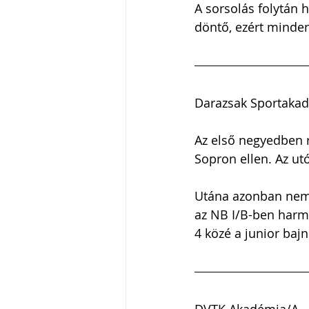
A sorsolás folytán h
döntő, ezért minden
Darazsak Sportakad
Az első negyedben 
Sopron ellen. Az utó
Utána azonban nem 
az NB I/B-ben harma
4 közé a junior baj