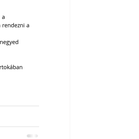
 a 
 rendezni a 
 negyed 
irtokában 