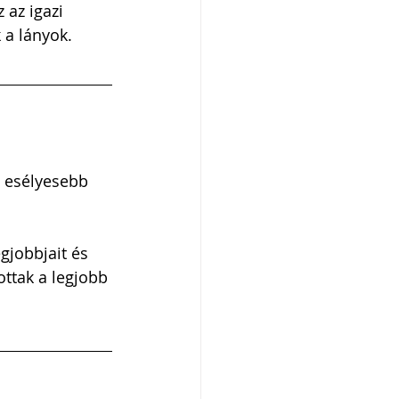
 az igazi 
 a lányok.
 esélyesebb 
jobbjait és 
ttak a legjobb 