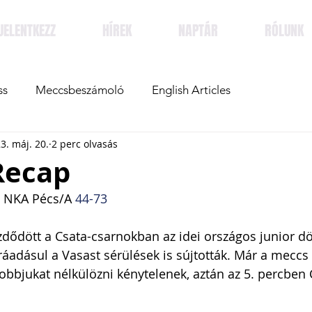
JELENTKEZZ
HÍREK
NAPTÁR
RÓLUNK
ss
Meccsbeszámoló
English Articles
3. máj. 20.
2 perc olvasás
Recap
 NKA Pécs/A 
44-73
zdődött a Csata-csarnokban az idei országos junior dö
ráadásul a Vasast sérülések is sújtották. Már a meccs 
gjobbjukat nélkülözni kénytelenek, aztán az 5. percben