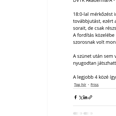
DVTK Akadémia/A - 
18:0-lal mérkőzést i
továbbjutást, ezért
sorait, de csak rés
A fordítás közelébe
szorosnak volt mon
A szünet után sem v
nyugodtan játszhatt
A legjobb 4 közé így
Top hír
Friss