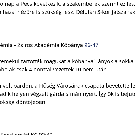
olnap a Pécs következik, a szakemberek szerint ez lesz
 hazai nézőre is szükség lesz. Délután 3-kor játszanak
émia - Zsíros Akadémia Kőbánya 
96-47
remekül tartották magukat a kőbányai lányok a sokkal
bbiak csak 4 ponttal vezettek 10 perc után. 
volt pardon, a Hűség Városának csapata bevetette leg
dik helyen végzett gárda simán nyert. Így ők is bejuto
nokság döntőjében.