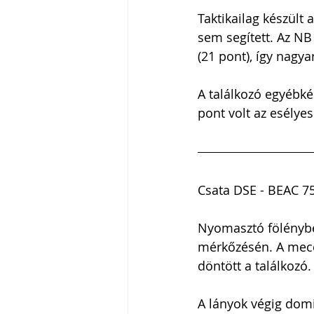
Taktikailag készült 
sem segített. Az NB
(21 pont), így nagy
A találkozó egyébké
pont volt az esélye
Csata DSE - BEAC 7
Nyomasztó fölényben
mérkőzésén. A meccs
döntött a találkozó.
A lányok végig domi