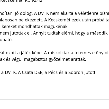
Kecskeméti KC 92:42
ndítani jó dolog. A DVTK nem akarta a véletlenre bízni
 alaposan belekezdett. A Kecskemét ezek után próbálta
zsikereket mondhattak magukénak. 
 nem jutottak el. Annyit tudtak elérni, hogy a második
dható.
áltozott a játék képe. A miskolciak a tetemes előny b
ak és végül magabiztos győzelmet arattak.
 a DVTK, A Csata DSE, a Pécs és a Sopron jutott.