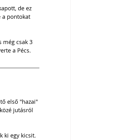
kapott, de ez 
e a pontokat 
s még csak 3 
erte a Pécs.
ő első "hazai" 
közé jutásról 
ki egy kicsit.