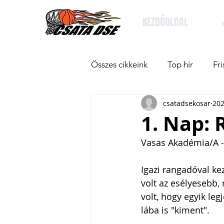
KEZDŐOLDAL
Összes cikkeink
Top hír
Fri
csatadsekosar
202
1. Nap: 
Vasas Akadémia/A -
Igazi rangadóval ke
volt az esélyesebb, 
volt, hogy egyik le
lába is "kiment".