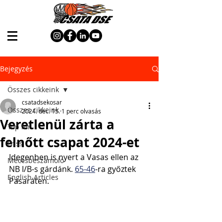
Bejegyzés
Összes cikkeink
csatadsekosar
Összes cikkeink
2024. dec. 15.
1 perc olvasás
Veretlenül zárta a
Top hír
felnőtt csapat 2024-et
Friss
Idegenben is nyert a Vasas ellen az 
Meccsbeszámoló
NB I/B-s gárdánk. 
65-46
-ra győztek 
English Articles
Pasaráten.