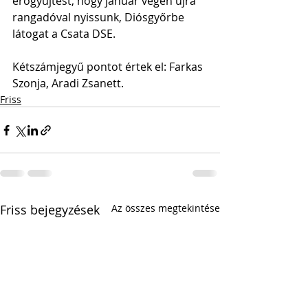
erőgyűjtést, hogy január végén újra 
rangadóval nyissunk, Diósgyőrbe 
látogat a Csata DSE.
Kétszámjegyű pontot értek el: Farkas 
Szonja, Aradi Zsanett.
Friss
Friss bejegyzések
Az összes megtekintése