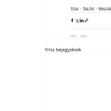
Friss
Top hír
Meccsb
Friss bejegyzések