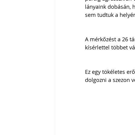
lányaink dobásán, 
sem tudtuk a helyér
A mérkőzést a 26 tá
kísérlettel többet v
Ez egy tökéletes er
dolgozni a szezon v