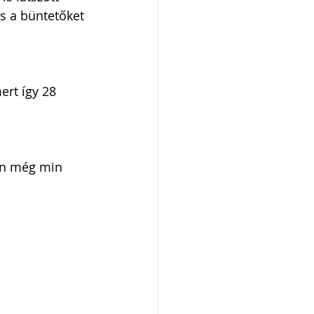
s a büntetőket 
rt így 28 
van még min 