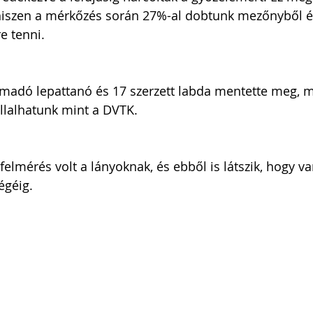
hiszen a mérkőzés során 27%-al dobtunk mezőnyből é
e tenni. 
madó lepattanó és 17 szerzett labda mentette meg, me
állalhatunk mint a DVTK. 
őfelmérés volt a lányoknak, és ebből is látszik, hogy 
égéig. 