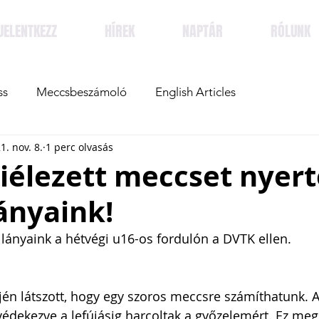
JELENTKEZZ
HÍREK
NAPTÁR
RÓLUNK
ss
Meccsbeszámoló
English Articles
1. nov. 8.
1 perc olvasás
iélezett meccset nyer
ányaink!
 lányaink a hétvégi u16-os fordulón a DVTK ellen. 
én látszott, hogy egy szoros meccsre számíthatunk. A
édekezve a lefújásig harcoltak a győzelemért. Ez meg i