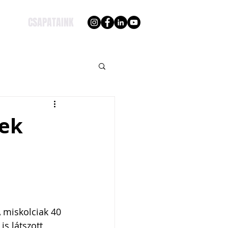
CSAPATAINK
tek
 miskolciak 40 
s látszott 