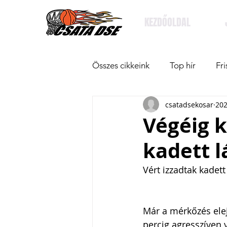
KEZDŐOLDAL
Összes cikkeink
Top hír
Fri
csatadsekosar
202
Végéig k
kadett l
Vért izzadtak kadett
Már a mérkőzés elej
percig agresszíven v