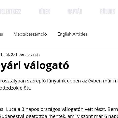
JELENTKEZZ
HÍREK
NAPTÁR
RÓLUNK
ss
Meccsbeszámoló
English Articles
1. júl. 2.
1 perc olvasás
yári válogató
rosztályban szereplő lányaink ebben az évben már m
ttedzők előtt. 
i Luca a 3 napos országos válogatón vett részt. Be
Budapestválogatottba mentek, ami viszont már 6 napo