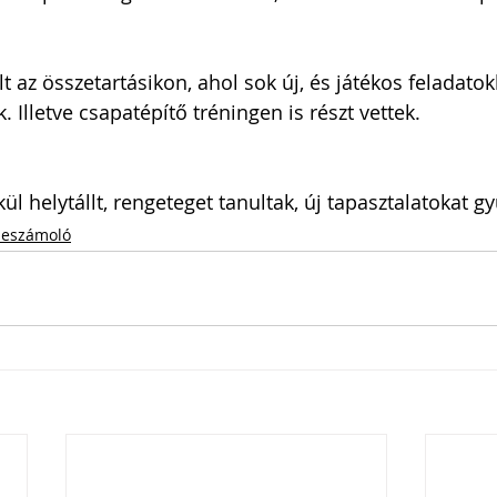
t az összetartásikon, ahol sok új, és játékos feladatok
. Illetve csapatépítő tréningen is részt vettek.
̈l helytállt, rengeteget tanultak, új tapasztalatokat gyű
eszámoló