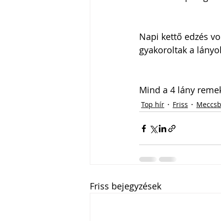
Napi kettő edzés vol
gyakoroltak a lányok
Mind a 4 lány remeku
Top hír
Friss
Meccsb
Friss bejegyzések