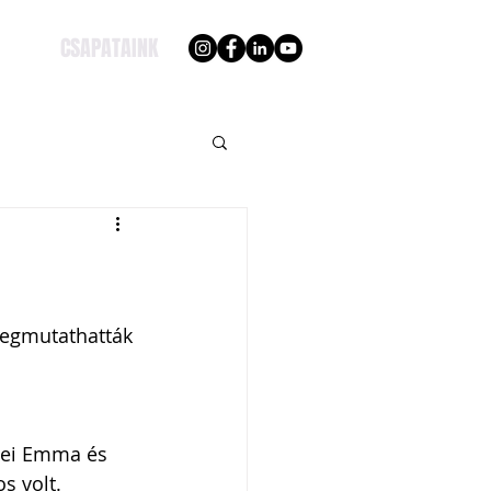
CSAPATAINK
egmutathatták 
rnei Emma és 
s volt. 