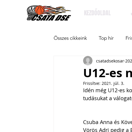
KEZDŐOLDAL
Összes cikkeink
Top hír
Fri
csatadsekosar
202
U12-es n
Frissítve:
2021. júl. 3.
Idén még U12-es ko
tudásukat a válogato
Csuba Anna és Köves
Vörös Adri pedig a 