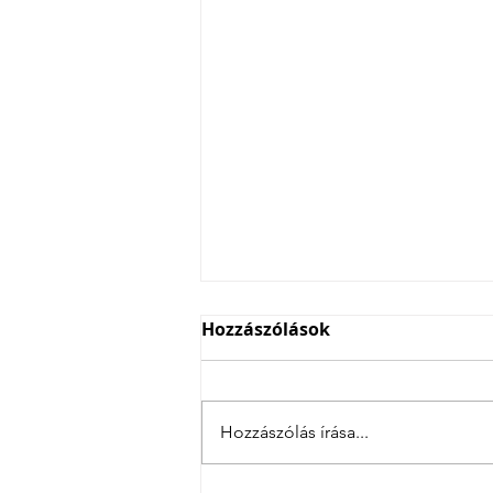
Hozzászólások
Hozzászólás írása...
4 csatás Szlovéniában