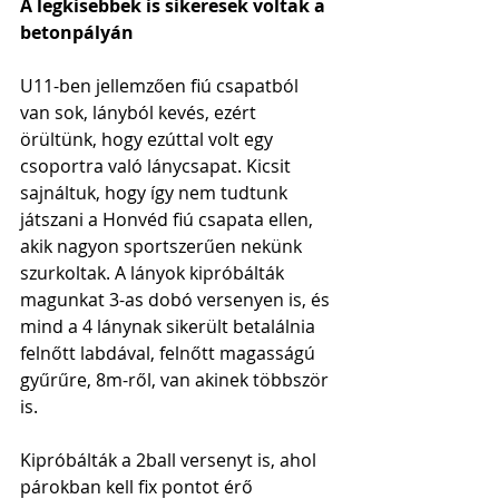
A legkisebbek is sikeresek voltak a 
betonpályán
U11-ben jellemzően fiú csapatból 
van sok, lányból kevés, ezért 
örültünk, hogy ezúttal volt egy 
csoportra való lánycsapat. Kicsit 
sajnáltuk, hogy így nem tudtunk 
játszani a Honvéd fiú csapata ellen, 
akik nagyon sportszerűen nekünk 
szurkoltak. A lányok kipróbálták 
magunkat 3-as dobó versenyen is, és 
mind a 4 lánynak sikerült betalálnia 
felnőtt labdával, felnőtt magasságú 
gyűrűre, 8m-ről, van akinek többször 
is.
Kipróbálták a 2ball versenyt is, ahol 
párokban kell fix pontot érő 