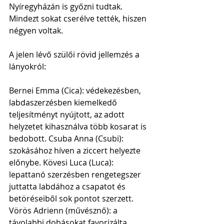
Nyíregyházán is győzni tudtak. 
Mindezt sokat cserélve tették, hiszen 
négyen voltak.
A jelen lévő szülői rövid jellemzés a 
lányokról: 
Bernei Emma (Cica): védekezésben, 
labdaszerzésben kiemelkedő 
teljesítményt nyújtott, az adott 
helyzetet kihasználva több kosarat is 
bedobott. Csuba Anna (Csubi): 
szokásához híven a ziccert helyezte 
előnybe. Kövesi Luca (Luca): 
lepattanó szerzésben rengetegszer 
juttatta labdához a csapatot és 
betöréseiből sok pontot szerzett. 
Vörös Adrienn (művésznő): a 
távolabbi dobásokat favorizálta. 