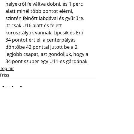
helyekről felváltva dobni, és 1 perc 
alatt minél több pontot elérni, 
szintén felnőtt labdával és gyűrűre. 
Itt csak U16 alatt és felett 
korosztályok vannak. Lipcsik és Eni 
34 pontot ért el, a centerpályás 
döntőbe 42 ponttal jutott be a 2. 
legjobb csapat, azt gondoljuk, hogy a 
34 pont szuper egy U11-es gárdának.
Top hír
Friss
Friss bejegyzések
Az összes megtekintése