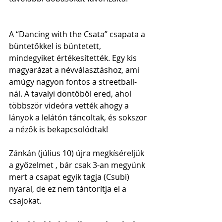
A “Dancing with the Csata” csapata a 
büntetőkkel is büntetett, 
mindegyiket értékesítették. Egy kis 
magyarázat a névválasztáshoz, ami 
amúgy nagyon fontos a streetball-
nál. A tavalyi döntőből ered, ahol 
többször videóra vették ahogy a 
lányok a lelátón táncoltak, és sokszor 
a nézők is bekapcsolódtak!
Zánkán (július 10) újra megkíséreljük 
a győzelmet , bár csak 3-an megyünk 
mert a csapat egyik tagja (Csubi) 
nyaral, de ez nem tántorítja el a 
csajokat.