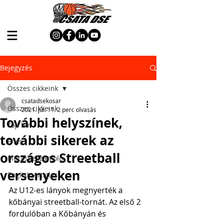
Bejegyzés
Összes cikkeink
csatadsekosar
Összes cikkeink
2021. júl. 11.
2 perc olvasás
További helyszínek,
Top hír
további sikerek az
Friss
országos Streetball
Meccsbeszámoló
versenyeken
English Articles
Az U12-es lányok megnyerték a 
kőbányai streetball-tornát. Az első 2 
fordulóban a Kőbányán és  