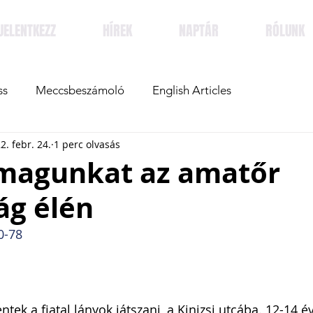
JELENTKEZZ
HÍREK
NAPTÁR
RÓLUNK
ss
Meccsbeszámoló
English Articles
2. febr. 24.
1 perc olvasás
 magunkat az amatőr
ág élén
0-78
ek a fiatal lányok játszani, a Kinizsi utcába. 12-14 év