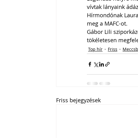
vívtak lányaink ádá
Hírmondónak Laura m
meg a MAFC-ot. 
Gábor Lili sziporká
tökéletesen megfelel
Top hír
Friss
Meccsb
Friss bejegyzések