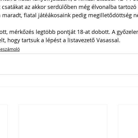
z csatákat az akkor serdülőben még élvonalba tartozó 
aradt, fiatal játéákosaink pedig megilletődöttség né
zott, mérkőzés legtöbb pontját 18-at dobott. A győzele
t, hogy tartsuk a lépést a listavezető Vasassal. 
eszámoló