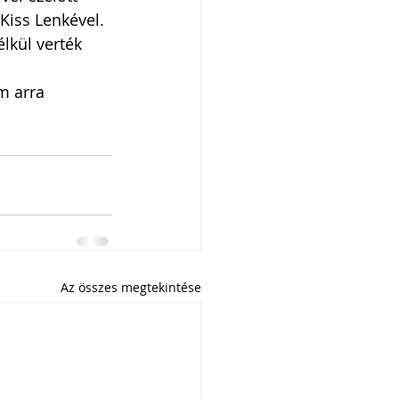
Kiss Lenkével. 
lkül verték 
m arra 
Az összes megtekintése