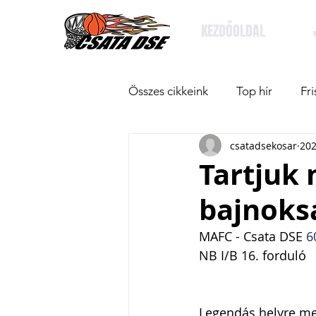
KEZDŐOLDAL
Összes cikkeink
Top hír
Fri
csatadsekosar
202
Tartjuk
bajnoks
MAFC - Csata DSE 
6
NB I/B 16. forduló
Legendás helyre ment