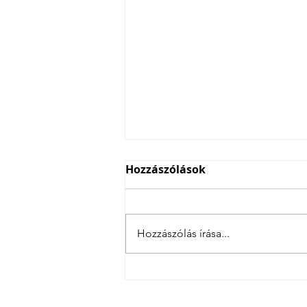
Hozzászólások
Hozzászólás írása...
4 csatás Szlovéniában