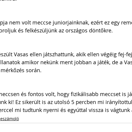
ja nem volt meccse juniorjainknak, ezért ez egy rem
koroljuk és felkészüljünk az országos döntőkre.
zült Vasas ellen játszhattunk, akik ellen végéig fej-fej
illanatok amikor nekünk ment jobban a játék, de a Vasa
 mérkőzés során. 
meccsen és fontos volt, hogy fizikálisabb meccset is j
nk ki! Ez sikerült is az utolsó 5 percben mi irányítottu
rccel mi tudtunk nyerni és egyúttal vissza is vágtunk
eszámoló