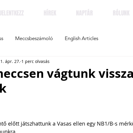
JELENTKEZZ
HÍREK
NAPTÁR
RÓLUNK
ss
Meccsbeszámoló
English Articles
1. ápr. 27.
1 perc olvasás
meccsen vágtunk vissza
k
ntő előtt játszhattunk a Vasas ellen egy NB1/B-s mérk
munkra. 