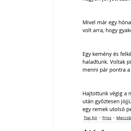
Mivel már egy hónap
volt arra, hogy gya
Egy kemény és felkés
haladtunk. Voltak p
menni pár pontra a
Hajtottunk végig a 
után győztesen jöjjü
egy remek utolsó pe
Top hír
Friss
Meccsb