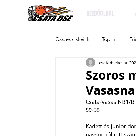
KEZDŐOLDAL
Összes cikkeink
Top hír
Fri
csatadsekosar
202
Szoros 
Vasasna
Csata-Vasas NB1/B
59-58
Kadett és junior dö
nagyon jól jött szá