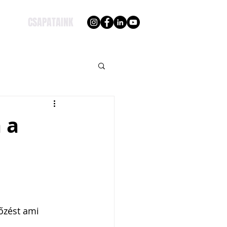
CSAPATAINK
 a
őzést ami 