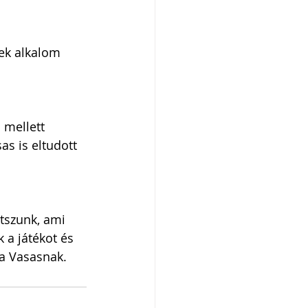
ek alkalom 
 mellett 
s is eltudott 
átszunk, ami 
k a játékot és 
 a Vasasnak.