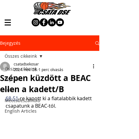
Bejegyzés
Összes cikkeink
csatadsekosar
Összes cikkeink
2024. nov. 28.
1 perc olvasás
Szépen küzdött a BEAC
Top hír
ellen a kadett/B
Friss
68-51
-re kapott ki a fiatalabbik kadett 
Meccsbeszámoló
csapatunk a BEAC-tól.
English Articles