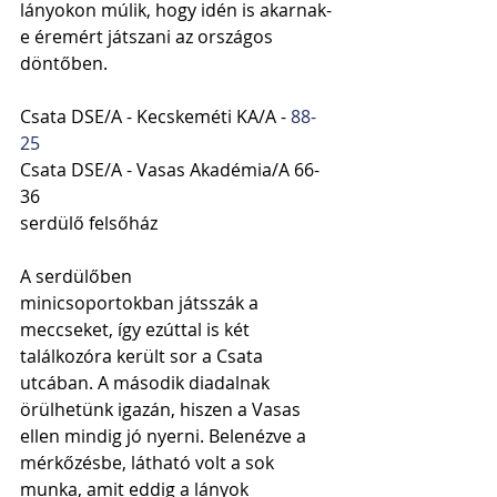
lányokon múlik, hogy idén is akarnak-
e éremért játszani az országos 
döntőben.
Csata DSE/A - Kecskeméti KA/A - 
88-
25
Csata DSE/A - Vasas Akadémia/A 66-
36
serdülő felsőház
A serdülőben 
minicsoportokban játsszák a 
meccseket, így ezúttal is két 
találkozóra került sor a Csata 
utcában. A második diadalnak 
örülhetünk igazán, hiszen a Vasas 
ellen mindig jó nyerni. Belenézve a 
mérkőzésbe, látható volt a sok 
munka, amit eddig a lányok 