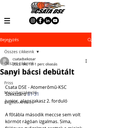
Bejegyzés
Összes cikkeink
csatadsekosar
Összes cikkeink
2022. okt. 18.
1 perc olvasás
Sanyi bácsi debütált
Top hír
Friss
Csata DSE - Atomerőmű-KSC 
Meccsbeszámoló
Szekszárd 
81-31
junior, alapszakasz 2. forduló
English Articles
A főtábla második meccse sem volt 
körmöt rágóan izgalmas. Sima, 