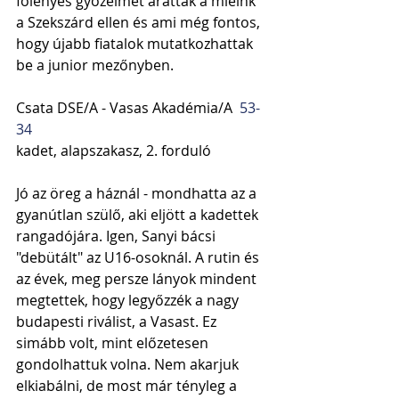
fölényes győzelmet arattak a mieink 
a Szekszárd ellen és ami még fontos, 
hogy újabb fiatalok mutatkozhattak 
be a junior mezőnyben.
Csata DSE/A - Vasas Akadémia/A  
53-
34
kadet, alapszakasz, 2. forduló
Jó az öreg a háznál - mondhatta az a 
gyanútlan szülő, aki eljött a kadettek 
rangadójára. Igen, Sanyi bácsi 
"debütált" az U16-osoknál. A rutin és 
az évek, meg persze lányok mindent 
megtettek, hogy legyőzzék a nagy 
budapesti riválist, a Vasast. Ez 
simább volt, mint előzetesen 
gondolhattuk volna. Nem akarjuk 
elkiabálni, de most már tényleg a 