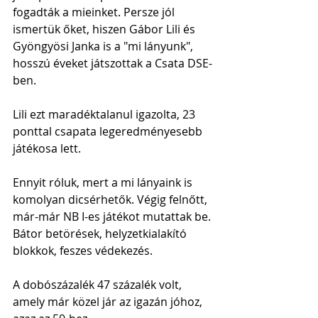
fogadták a mieinket. Persze jól 
ismertük őket, hiszen Gábor Lili és 
Gyöngyösi Janka is a "mi lányunk", 
hosszú éveket játszottak a Csata DSE-
ben.
Lili ezt maradéktalanul igazolta, 23 
ponttal csapata legeredményesebb 
játékosa lett. 
Ennyit róluk, mert a mi lányaink is 
komolyan dicsérhetők. Végig felnőtt, 
már-már NB I-es játékot mutattak be. 
Bátor betörések, helyzetkialakító 
blokkok, feszes védekezés.
A dobószázalék 47 százalék volt, 
amely már közel jár az igazán jóhoz, 