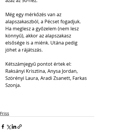
azaz az 50-hez.
Még egy mérkőzés van az 
alapszakaszból, a Pécset fogadjuk. 
Ha meglesz a győzelem (nem lesz 
könnyű), akkor az alapszakasz 
elsősége is a miénk. Utána pedig 
jöhet a rájátszás.
Kétszámjegyű pontot értek el: 
Raksányi Krisztina, Anysa Jordan, 
Szörényi Laura, Aradi Zsanett, Farkas 
Szonja.
Friss