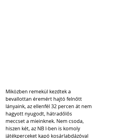
Miközben remekül kezdtek a 
bevallottan éremért hajtó felnőtt 
lányaink, az ellenfél 32 percen át nem 
hagyott nyugodt, hátradőlős 
meccset a mieinknek. Nem csoda, 
hiszen két, az NB I-ben is komoly 
játékperceket kapó kosárlabdázóval 