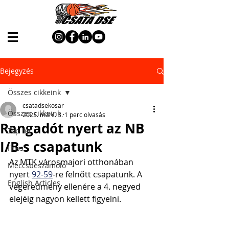
Bejegyzés
Összes cikkeink
csatadsekosar
Összes cikkeink
2025. márc. 3.
1 perc olvasás
Rangadót nyert az NB
Top hír
I/B-s csapatunk
Friss
Az MTK városmajori otthonában 
Meccsbeszámoló
nyert 
92-59
-re felnőtt csapatunk. A 
English Articles
végeredmény ellenére a 4. negyed 
elejéig nagyon kellett figyelni.