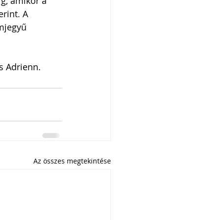
ig, amikor a 
rint. A 
ámjegyű 
s Adrienn.
Az összes megtekintése