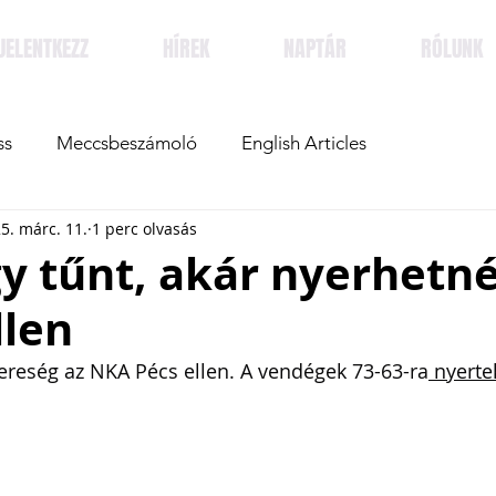
JELENTKEZZ
HÍREK
NAPTÁR
RÓLUNK
ss
Meccsbeszámoló
English Articles
5. márc. 11.
1 perc olvasás
y tűnt, akár nyerhetné
llen
reség az NKA Pécs ellen. A vendégek 73-63-ra
 nyerte