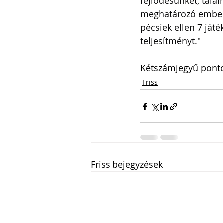
fejlődésünket, talál
meghatározó emberek
pécsiek ellen 7 ját
teljesítményt."
Kétszámjegyű pontot
Friss
Friss bejegyzések