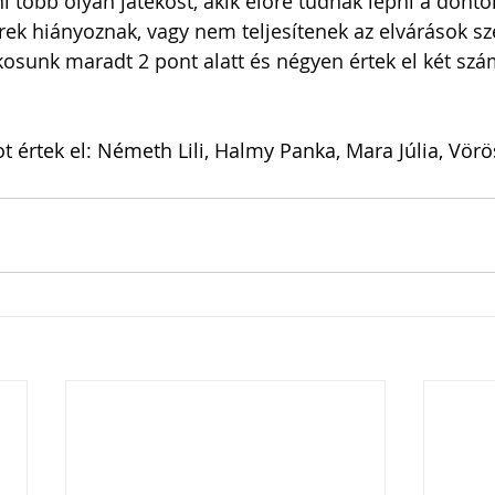
ni több olyan játékost, akik előre tudnak lépni a döntő
 hiányoznak, vagy nem teljesítenek az elvárások sze
ékosunk maradt 2 pont alatt és négyen értek el két sz
 értek el: Németh Lili, Halmy Panka, Mara Júlia, Vörö