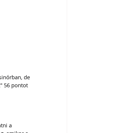
sinórban, de 
" 56 pontot 
tni a 