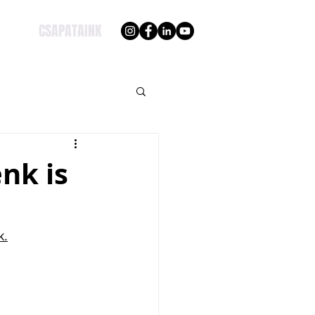
CSAPATAINK
nk is
k.