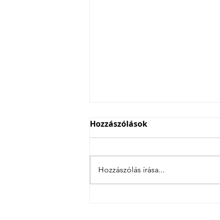
Hozzászólások
Hozzászólás írása...
4 csatás Szlovéniában