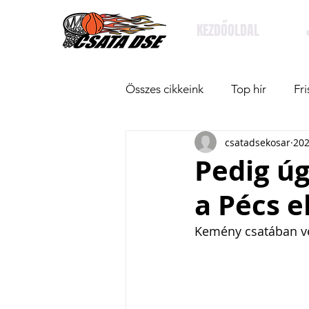
KEZDŐOLDAL
Összes cikkeink
Top hír
Fri
csatadsekosar
202
Pedig úg
a Pécs e
Kemény csatában ve