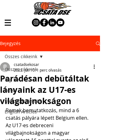
Bejegyzés
Összes cikkeink
csatadsekosar
Összes cikkeink
2022. júl. 10.
1 perc olvasás
Parádésan debütáltak
Top hír
lányaink az U17-es
Friss
világbajnokságon
Meccsbeszámoló
Remek bemutatkozás, mind a 6 
English Articles
csatás pályára lépett Belgium ellen. 
Az U17-es debreceni 
világbajnokságon a magyar 