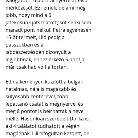
válogatott 16 ponttal nyerte az első 
mérkőzését. Ez remek, de ami még 
jobb, hogy mind a 6 
játékosunk játszhatott, sőt senki sem 
maradt pont nélkül. Petra egyenesen 
15-öt termelt, Liló pedig a 
passzokban és a 
labdaszerzésben bizonyult a 
legjobbnak, ehhez érkező 5 pontja 
már csak hab volt a tortán.
Edina keményen küzdött a belgák 
hatalmas, nála is magasabb és 
súlyosabb centerével, több 
lepattanó csatát is megnyerve, és 
még 8 pontot is beírhattak a neve 
mellé. Hasonlóan szerepelt Dorka is, 
aki 4 találatot tudhatott a végén 
magáénak. Lili elfogultan kezdett, de 