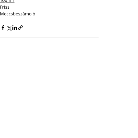
Top hír
Friss
Meccsbeszámoló
Friss bejegyzések
Az összes megtekintése