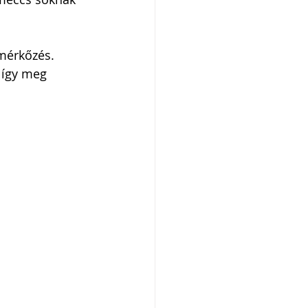
 mérkőzés. 
 így meg 