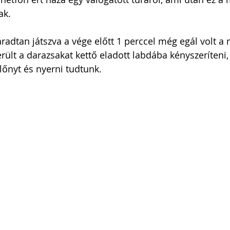
ak.
áradtan játszva a vége előtt 1 perccel még egál volt a
rült a darazsakat kettő eladott labdába kényszeríteni,
lőnyt és nyerni tudtunk. 