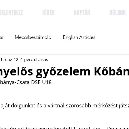
JELENTKEZZ
HÍREK
NAPTÁR
RÓLUNK
ss
Meccsbeszámoló
English Articles
1. nov. 18.
1 perc olvasás
yelős győzelem Kőbá
őbánya-Csata DSE U18
aját dolgunkat és a vártnál szorosabb mérkőzést játs
hétfőn ért haza egy válogatott túráról, ami után ez a