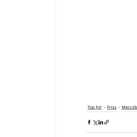
Top hír
Friss
Meccsb