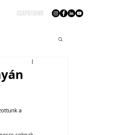
CSAPATAINK
nyán
zottunk a 
 meccs soknak 