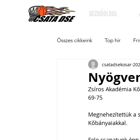
KEZDŐOLDAL
Összes cikkeink
Top hír
Fri
csatadsekosar
202
Nyögven
Zsíros Akadémia K
69-75
Megnehezítettük a s
Kőbányaiakkal. 
Fele csapatunk épp 