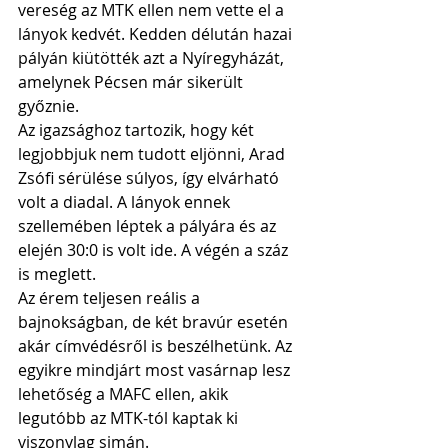
vereség az MTK ellen nem vette el a 
lányok kedvét. Kedden délután hazai 
pályán kiütötték azt a Nyíregyházát, 
amelynek Pécsen már sikerült 
győznie. 
Az igazsághoz tartozik, hogy két 
legjobbjuk nem tudott eljönni, Arad 
Zsófi sérülése súlyos, így elvárható 
volt a diadal. A lányok ennek 
szellemében léptek a pályára és az 
elején 30:0 is volt ide. A végén a száz 
is meglett.
Az érem teljesen reális a 
bajnokságban, de két bravúr esetén 
akár címvédésről is beszélhetünk. Az 
egyikre mindjárt most vasárnap lesz 
lehetőség a MAFC ellen, akik 
legutóbb az MTK-tól kaptak ki 
viszonylag simán.