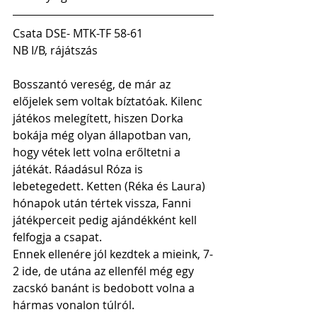
Csata DSE- MTK-TF 58-61
NB I/B, rájátszás
Bosszantó vereség, de már az 
előjelek sem voltak bíztatóak. Kilenc 
játékos melegített, hiszen Dorka 
bokája még olyan állapotban van, 
hogy vétek lett volna erőltetni a 
játékát. Ráadásul Róza is 
lebetegedett. Ketten (Réka és Laura) 
hónapok után tértek vissza, Fanni 
játékperceit pedig ajándékként kell 
felfogja a csapat.
Ennek ellenére jól kezdtek a mieink, 7-
2 ide, de utána az ellenfél még egy 
zacskó banánt is bedobott volna a 
hármas vonalon túlról.