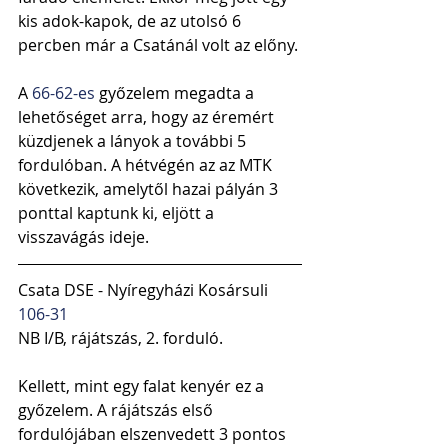
kis adok-kapok, de az utolsó 6 
percben már a Csatánál volt az előny.
A 
66-62-es 
győzelem megadta a 
lehetőséget arra, hogy az éremért 
küzdjenek a lányok a további 5 
fordulóban. A hétvégén az az MTK 
következik, amelytől hazai pályán 3 
ponttal kaptunk ki, eljött a 
visszavágás ideje.
Csata DSE - Nyíregyházi Kosársuli 
106-31
NB I/B, rájátszás, 2. forduló.
Kellett, mint egy falat kenyér ez a 
győzelem. A rájátszás első 
fordulójában elszenvedett 3 pontos 