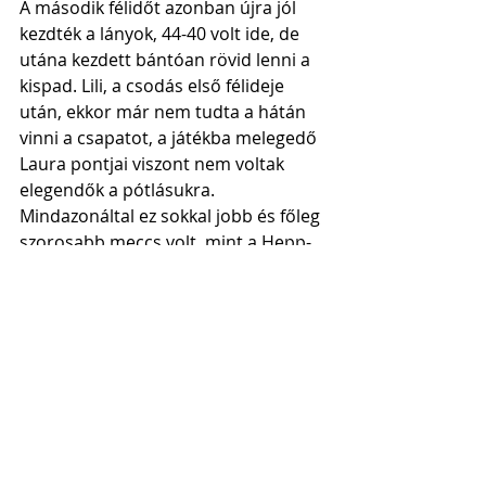
A második félidőt azonban újra jól 
kezdték a lányok, 44-40 volt ide, de 
utána kezdett bántóan rövid lenni a 
kispad. Lili, a csodás első félideje 
után, ekkor már nem tudta a hátán 
vinni a csapatot, a játékba melegedő 
Laura pontjai viszont nem voltak 
elegendők a pótlásukra.
Mindazonáltal ez sokkal jobb és főleg 
szorosabb meccs volt, mint a Hepp-
kupában. Az NB I/B-s éremért bőven 
tudnak menni a csajok.
Top hír
Friss
Meccsbeszámoló