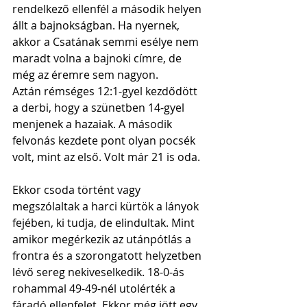
rendelkező ellenfél a második helyen 
állt a bajnokságban. Ha nyernek, 
akkor a Csatának semmi esélye nem 
maradt volna a bajnoki címre, de 
még az éremre sem nagyon.
Aztán rémséges 12:1-gyel kezdődött 
a derbi, hogy a szünetben 14-gyel 
menjenek a hazaiak. A második 
felvonás kezdete pont olyan pocsék 
volt, mint az első. Volt már 21 is oda. 
Ekkor csoda történt vagy 
megszólaltak a harci kürtök a lányok 
fejében, ki tudja, de elindultak. Mint 
amikor megérkezik az utánpótlás a 
frontra és a szorongatott helyzetben 
lévő sereg nekiveselkedik. 18-0-ás 
rohammal 49-49-nél utolérték a 
fáradó ellenfelet. Ekkor még jött egy 