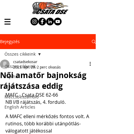
Bejegyzés
Összes cikkeink
csatadsekosar
Összes cikkeink
2023. ápr. 20.
2 perc olvasás
Női amatőr bajnokság
Top hír
rájátszása eddig
Friss
MAFC - Csata DSE 62-66
Meccsbeszámoló
NB I/B rájátszás, 4. forduló.
English Articles
A MAFC elleni mérkőzés fontos volt. A 
rutinos, több korábbi utánpótlás-
válogatott játékossal 