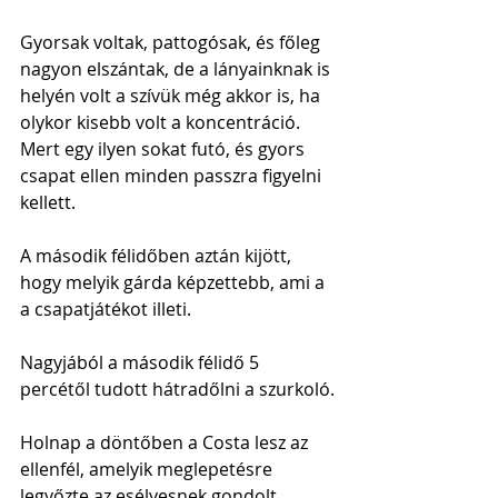
Gyorsak voltak, pattogósak, és főleg 
nagyon elszántak, de a lányainknak is 
helyén volt a szívük még akkor is, ha 
olykor kisebb volt a koncentráció. 
Mert egy ilyen sokat futó, és gyors 
csapat ellen minden passzra figyelni 
kellett.
A második félidőben aztán kijött, 
hogy melyik gárda képzettebb, ami a 
a csapatjátékot illeti.
Nagyjából a második félidő 5 
percétől tudott hátradőlni a szurkoló.
Holnap a döntőben a Costa lesz az 
ellenfél, amelyik meglepetésre 
legyőzte az esélyesnek gondolt 