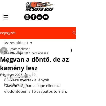
Bejegyzés
Összes cikkeink
csatadsekosar
Összes cikkeink
2025. ápr. 18.
1 perc olvasás
Megvan a döntő, de az
Top hír
kemény lesz
Friss
Frissítve:
2025. ápr. 19.
Meccsbeszámoló
85-50-re nyertek a lányok 
English Articles
Olaszországban a Lupe ellen az 
elődöntőben a 16 csapatos tornán.