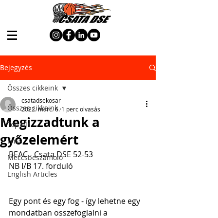
Bejegyzés
Összes cikkeink
csatadsekosar
Összes cikkeink
2022. márc. 6.
1 perc olvasás
Megizzadtunk a
Top hír
győzelemért
Friss
BEAC - Csata DSE 52-53
Meccsbeszámoló
NB I/B 17. forduló
English Articles
Egy pont és egy fog - így lehetne egy 
mondatban összefoglalni a 