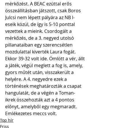
mérkőzést. A BEAC ezúttal erős 
összeállításban játszott, csak Boros 
Julcsi nem lépett pályára az NB I-
eseik közül, de így is 5-10 ponttal 
vezettek a mieink. Csordogált a 
mérkőzés, de a 3. negyed utolsó 
pillanataiban egy szerencsétlen 
mozdulattal kiverték Laura fogát. 
Ekkor 39-32 volt ide. Ömlött a vér, állt 
a játék, végül meglett a fog is, amely, 
gyors műtét után, visszakerült a 
helyére. A 4. negyedre ezek a 
történések meghatározták a csapat 
hangulatát, de a végén a Toman-
ikrek összehozták azt a 4 pontos 
előnyt, amelyből egy megmaradt. 
Emlékezetes meccs volt.
Top hír
Friss