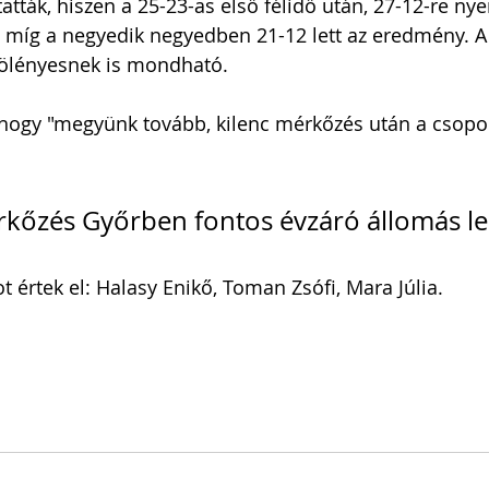
atták, hiszen
 a 25-23-as első félidő után, 27-12-re nye
 míg a negyedik negyedben 21-12 lett az eredmény. 
fölényesnek is mondható.
 hogy "megyünk tovább, kilenc mérkőzés után a csopor
rkőzés Győrben fontos évzáró állomás le
 értek el: Halasy Enikő, Toman Zsófi, Mara Júlia.