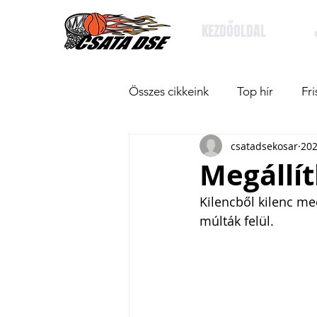
KEZDŐOLDAL
Összes cikkeink
Top hír
Fri
csatadsekosar
202
Megállí
Kilencből kilenc me
múlták felül.