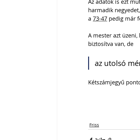
Az adatok is ezt mut
harmadik negyedet,
a 
73-47
 pedig már 
A mester azt üzeni,
biztosítva van, de 
az utolsó mé
Kétszámjegyű pontot
Friss