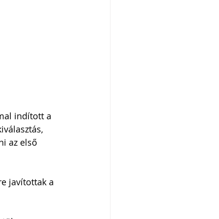
l indított a 
iválasztás, 
i az első 
 javítottak a 