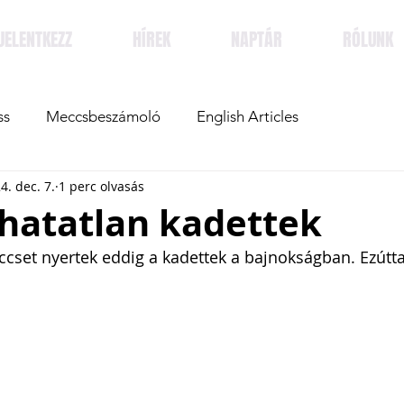
JELENTKEZZ
HÍREK
NAPTÁR
RÓLUNK
ss
Meccsbeszámoló
English Articles
4. dec. 7.
1 perc olvasás
thatatlan kadettek
ccset nyertek eddig a kadettek a bajnokságban. Ezútta