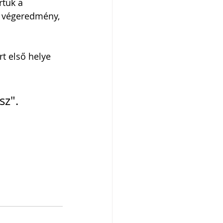
rtük a 
A végeredmény, 
t első helye 
sz".