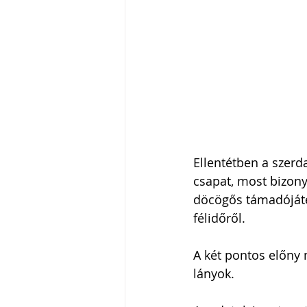
Ellentétben a szerd
csapat, most bizonyt
döcögős támadójáték
félidőről.
A két pontos előny 
lányok. 