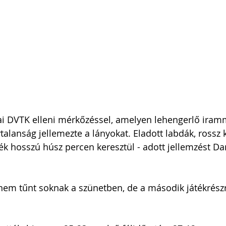
ai DVTK elleni mérkőzéssel, amelyen lehengerlő iramma
alanság jellemezte a lányokat. Eladott labdák, rossz k
 hosszú húsz percen keresztül - adott jellemzést Dan
nem tűnt soknak a szünetben, de a második játékrészre