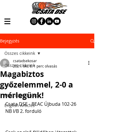
Bejegyzés
Összes cikkeink
csatadsekosar
Összes cikkeink
2021. okt. 8.
1 perc olvasás
Magabiztos
Top hír
győzelemmel, 2-0 a
Friss
mérlegünk!
Meccsbeszámoló
Csata DSE - BEAC Újbuda 102-26
English Articles
NB I/B 2. forduló