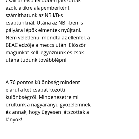
Csak az első félidőben játszottak 
azok, akikre alapemberként 
számíthatunk az NB I/B-s 
csaptunknál. Utána az NB I-ben is 
pályára lépők elmentek nyújtani. 
Nem véletlenül mondta az ellenfél, a 
BEAC edzője a meccs után: Először 
magunkat kell legyőznünk és csak 
utána tudunk továbblépni. 
A 76 pontos különbség mindent 
elárul a két csapat közötti 
különbségről. Mindenesetre mi 
örültünk a nagyarányú győzelemnek, 
és annak, hogy ügyesen játszottak a 
lányok!