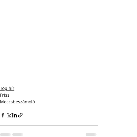
Top hír
Friss
Meccsbeszámoló