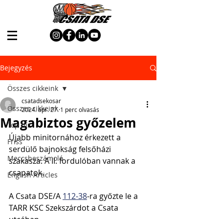
Bejegyzés
Összes cikkeink
csatadsekosar
Összes cikkeink
2024. ápr. 27.
1 perc olvasás
Magabiztos győzelem
Top hír
Újabb minitornához érkezett a 
Friss
serdülő bajnokság felsőházi 
Meccsbeszámoló
szakasza. A II. fordulóban vannak a 
csapatok.
English Articles
A Csata DSE/A 
112-38
-ra győzte le a 
TARR KSC Szekszárdot a Csata 