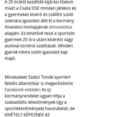
A 20 órától kezdődő kijárási tilalom 
miatt a Csata DSE minden játékos és 
a gyermeket kísérő és szállító szülő 
számára igazolást állít ki a kormány 
hivatalos honlapjának 
útmutatása 
alapján. Ez lehetővé teszi a sportoló 
gyermek 20 óra utáni kísérést vagy 
autóval történő szállítását. Minden 
gyerek névre szóló igazolást kap 
majd.
Mindezeket Szabó Tünde sportért 
felelős államtitkár is megerősítette 
Facebook-oldalán
: Az új 
kormányrendelet ugyan tiltja a 
szabadidős létesítmények (így a 
sportlétesítmények) használatát, de 
KIVÉTELT KÉPEZNEK AZ 