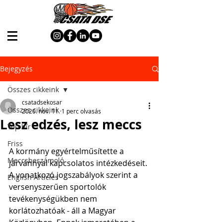
Bejegyzés
Összes cikkeink
csatadsekosar
Összes cikkeink
2020. nov. 11.
1 perc olvasás
Lesz edzés, lesz meccs
Top hír
Friss
A kormány egyértelműsítette a 
Meccsbeszámoló
járvánnyal kapcsolatos intézkedéseit. 
A vonatkozó jogszabályok szerint a 
English Articles
versenyszerűen sportolók 
tevékenységükben nem 
korlátozhatóak - áll a Magyar 