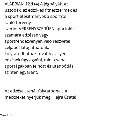
ALÁBBIAK: 12.§ (4) A jégpályák, az 
uszodák, az edző- és fitnesztermek és 
a sportlétesítmények a sportról 
szóló törvény 
szerint VERSENYSZERŰEN sportolók 
számára edzésen vagy 
sportrendezvényen való részvétel 
céljából látogathatóak.
Folytatódhatnak tovább az ilyen 
edzések úgy egyéni, mint csapat 
sportágakban felnőtt és utánpótlás 
szinten egyaránt.
Az edzések tehát folytatódnak, a 
meccseket nyerjük meg! Hajrá Csata!
Top hír