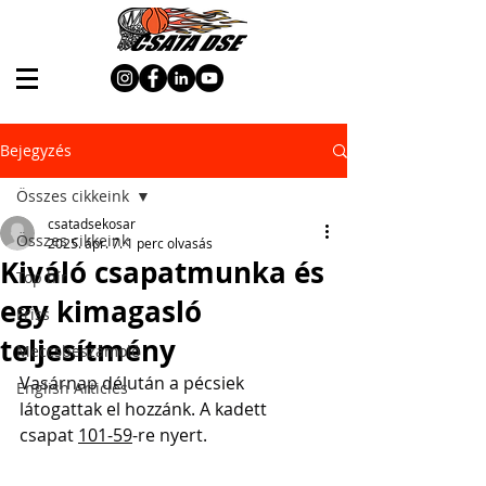
Bejegyzés
Összes cikkeink
csatadsekosar
Összes cikkeink
2025. ápr. 7.
1 perc olvasás
Kiváló csapatmunka és
Top hír
egy kimagasló
Friss
teljesítmény
Meccsbeszámoló
Vasárnap délután a pécsiek 
English Articles
látogattak el hozzánk. A kadett 
csapat 
101-59
-re nyert.