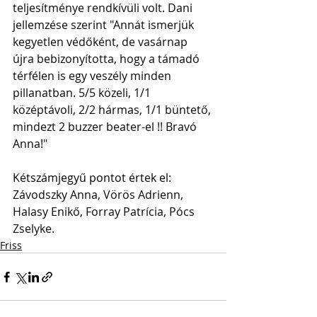
teljesítménye rendkívüli volt. Dani 
jellemzése szerint "Annát ismerjük 
kegyetlen védőként, de vasárnap 
újra bebizonyította, hogy a támadó 
térfélen is egy veszély minden 
pillanatban. 5/5 közeli, 1/1 
középtávoli, 2/2 hármas, 1/1 büntető, 
mindezt 2 buzzer beater-el !! Bravó 
Anna!"
Kétszámjegyű pontot értek el: 
Závodszky Anna, Vörös Adrienn, 
Halasy Enikő, Forray Patrícia, Pócs 
Zselyke.
Friss