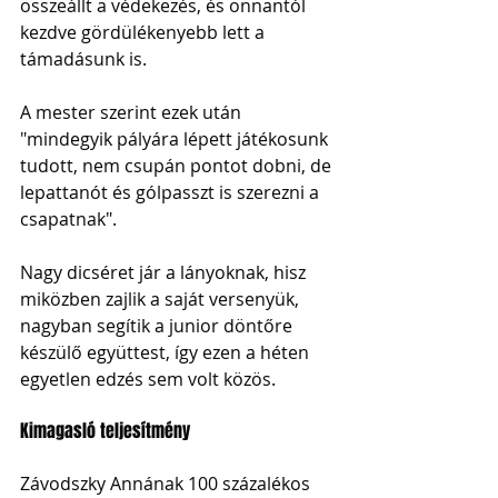
összeállt a védekezés, és onnantól 
kezdve gördülékenyebb lett a 
támadásunk is.
A mester szerint ezek után 
"mindegyik pályára lépett játékosunk 
tudott, nem csupán pontot dobni, de 
lepattanót és gólpasszt is szerezni a 
csapatnak".
Nagy dicséret jár a lányoknak, hisz 
miközben zajlik a saját versenyük, 
nagyban segítik a junior döntőre 
készülő együttest, így ezen a héten 
egyetlen edzés sem volt közös. 
Kimagasló teljesítmény
Závodszky Annának 100 százalékos 