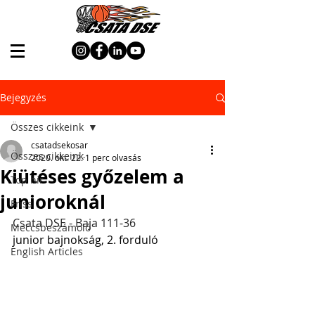
Bejegyzés
Összes cikkeink
csatadsekosar
Összes cikkeink
2020. okt. 22.
1 perc olvasás
Kiütéses győzelem a
Top hír
junioroknál
Friss
Csata DSE - Baja 111-36
Meccsbeszámoló
junior bajnokság, 2. forduló
English Articles