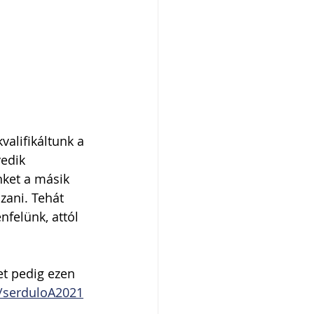
alifikáltunk a 
edik 
nket a másik 
zani. Tehát 
felünk, attól 
et pedig ezen 
/serduloA2021