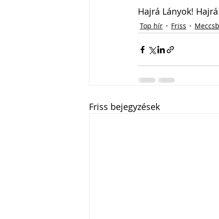
Hajrá Lányok! Hajrá
Top hír
Friss
Meccsb
Friss bejegyzések