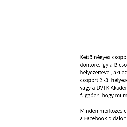
Kettő négyes csopor
döntőre, így a B cs
helyezettével, aki 
csoport 2.-3. helye
vagy a DVTK Akadémi
függően, hogy mi mit
Minden mérkőzés é
a Facebook oldalon 