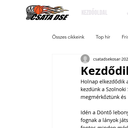
KEZDŐOLDAL
Összes cikkeink
Top hír
Fri
csatadsekosar
202
Kezdődik
Holnap elkezdődik 
kezdünk a Szolnoki 
megmérkőztünk és ed
Idén a Döntő lebony
fognak a lányok ját
fontos minden mérk