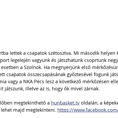
tba lettek a csapatok szétosztva. Mi második helyen kv
oport legelején vagyunk és játszhatunk csoprtunk negy
ez esetben a Szolnok. Ha megnyerjünk első mérkőzésü
zett csapatok összecsapásának győztesével fogunk játs
a vagy a NKA Pécs lesz a következő mérkőzésen ellen
 játszunk, illetve az is, hogy ők mivel zárnak.
lőben megtekinthető a 
hunbasket.tv
 oldalán, a képek
lehet majd megtekinteni. 
https://www.facebook.com