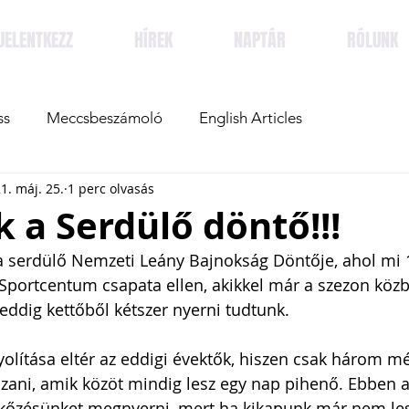
JELENTKEZZ
HÍREK
NAPTÁR
RÓLUNK
ss
Meccsbeszámoló
English Articles
1. máj. 25.
1 perc olvasás
 a Serdülő döntő!!!
a serdülő Nemzeti Leány Bajnokság Döntője, ahol mi 
Sportcentum csapata ellen, akikkel már a szezon közb
dig kettőből kétszer nyerni tudtunk. 
olítása eltér az eddigi évektők, hiszen csak három mé
szani, amik közöt mindig lesz egy nap pihenő. Ebben 
őzésünket megnyerni, mert ha kikapunk már nem les