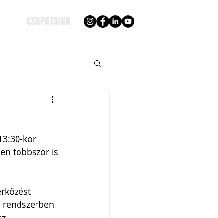
CSAPATAINK
13:30-kor 
en többször is 
rkőzést 
a rendszerben 
z 