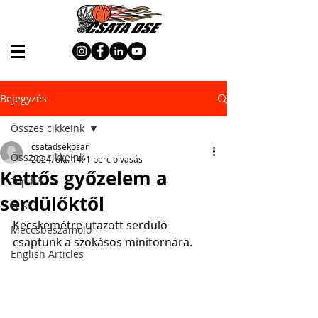
Bejegyzés
Összes cikkeink
csatadsekosar
Összes cikkeink
2024. okt. 14.
1 perc olvasás
Kettős győzelem a
Top hír
serdülőktől
Friss
Kecskemétre utazott serdülő 
Meccsbeszámoló
csaptunk a szokásos minitornára.
English Articles