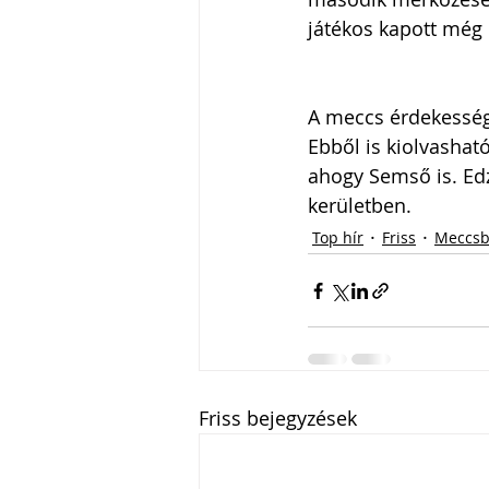
játékos kapott még 
A meccs érdekesség
Ebből is kiolvasható
ahogy Semső is. Edző
kerületben.
Top hír
Friss
Meccsb
Friss bejegyzések