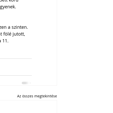
egyenek. 
n a szinten. 
fölé jutott, 
 11. 
Az összes megtekintése