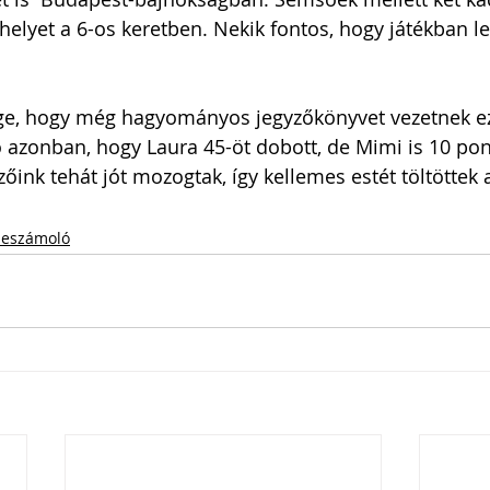
helyet a 6-os keretben. Nekik fontos, hogy játékban l
e, hogy még hagyományos jegyzőkönyvet vezetnek eze
 azonban, hogy Laura 45-öt dobott, de Mimi is 10 pont 
ink tehát jót mozogtak, így kellemes estét töltöttek a
eszámoló