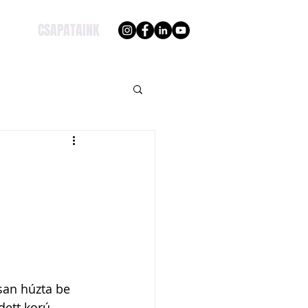
CSAPATAINK
san húzta be 
ett korú 