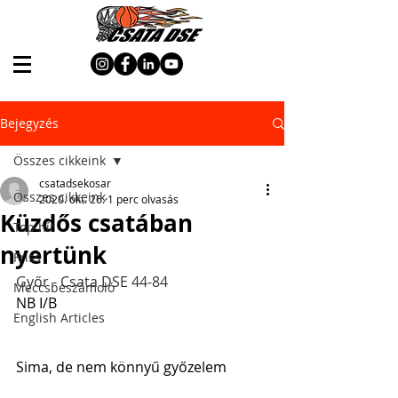
Bejegyzés
Összes cikkeink
csatadsekosar
Összes cikkeink
2020. okt. 26.
1 perc olvasás
Küzdős csatában
Top hír
nyertünk
Friss
Győr - Csata DSE 44-84
Meccsbeszámoló
NB I/B
English Articles
Sima, de nem könnyű győzelem