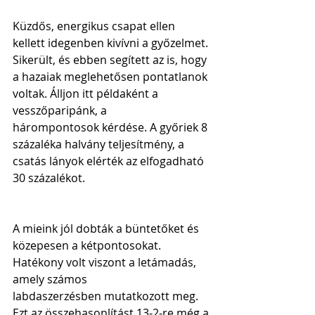
Küzdős, energikus csapat ellen 
kellett idegenben kivívni a győzelmet. 
Sikerült, és ebben segített az is, hogy 
a hazaiak meglehetősen pontatlanok 
voltak. Álljon itt példaként a 
vesszőparipánk, a 
hárompontosok kérdése. A győriek 8 
százaléka halvány teljesítmény, a 
csatás lányok elérték az elfogadható 
30 százalékot.
A mieink jól dobták a büntetőket és 
közepesen a kétpontosokat. 
Hatékony volt viszont a letámadás, 
amely számos 
labdaszerzésben mutatkozott meg. 
Ezt az összehasonlítást 13-2-re még a 