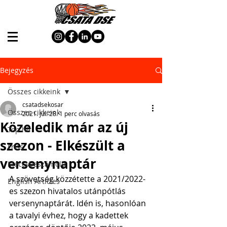
Bejegyzés
Összes cikkeink
csatadsekosar
Összes cikkeink
2021. júl. 28.
1 perc olvasás
Közeledik már az új
Top hír
szezon - Elkészült a
Friss
versenynaptár
Meccsbeszámoló
A szövetség közzétette a 2021/2022-
English Articles
es szezon hivatalos utánpótlás 
versenynaptárát. Idén is, hasonlóan 
a tavalyi évhez, hogy a kadettek 