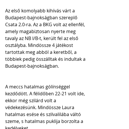
Az első komolyabb kihívás várt a 
Budapest-bajnokságban szereplő 
Csata 2.0-ra. Az a BKG volt az ellenfél, 
amely magabiztosan nyerte meg 
tavaly az NB I/B-t, került fel az első 
osztályba. Mindössze 4 játékost 
tartottak meg abból a keretből, a 
többiek pedig összálltak és indultak a 
Budapest-bajnokságban.
A meccs hatalmas gólínséggel 
kezdődött. A félidőben 22-21 volt ide, 
ekkor még szilárd volt a 
védekezésünk. Mindössze Laura 
hatalmas esése és szilvalilába váltó 
szeme, s hatalmas puklija borzolta a 
kedélyeket.