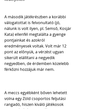
A második játékrészben a korábbi 
válogatottat is felvonultató (jó, 
nálunk is volt ilyen, pl. Semső, Kosjár 
Kata) ellenfél megtalálta a gyenge 
pontjainkat és azokról 
eredményesek voltak. Volt már 12 
pont az előnyük, a vérzést ugyan 
sikerült elállítani a negyedik 
negyedben, de érdemben közelebb 
férkőzni hozzájuk már nem.
A meccs egyébként bőven lehetett 
volna egy Zöld csoportos feljutási 
rangadó, hiszen kiváló játékosok 