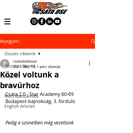
Bejegyzés
Összes cikkeink
csatadsekosar
Összes cikkeink
2021. dec. 13.
1 perc olvasás
Közel voltunk a
Top hír
bravúrhoz
Friss
Csata 2.0 - Star Academy 60-69
Meccsbeszámoló
Budapest-bajnokság, 3. forduló
English Articles
Pedig a szünetben még vezettünk