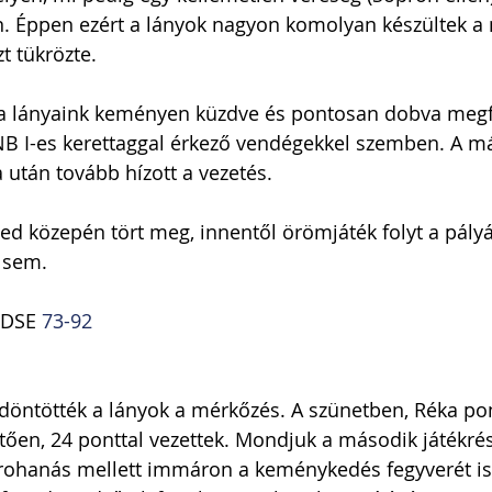
n. Éppen ezért a lányok nagyon komolyan készültek a 
zt tükrözte.
a lányaink keményen küzdve és pontosan dobva megfe
 NB I-es kerettaggal érkező vendégekkel szemben. A m
 után tovább hízott a vezetés. 
gyed közepén tört meg, innentől örömjáték folyt a pály
 sem.
 DSE 
73-92
ldöntötték a lányok a mérkőzés. A szünetben, Réka po
ően, 24 ponttal vezettek. Mondjuk a második játékrés
a rohanás mellett immáron a keménykedés fegyverét is