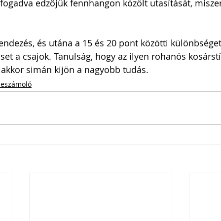
fogadva edzőjük fennhangon közölt utasítását, miszerin
endezés, és utána a 15 és 20 pont közötti különbsége
set a csajok. Tanulság, hogy az ilyen rohanós kosárstí
s akkor simán kijön a nagyobb tudás.
eszámoló