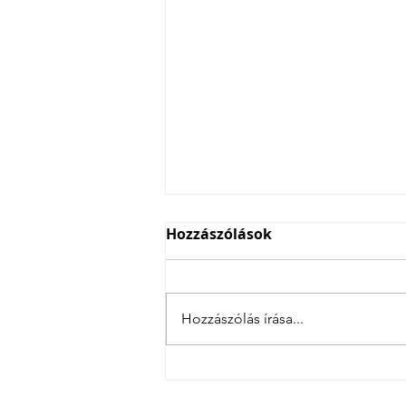
Hozzászólások
Hozzászólás írása...
4 csatás Szlovéniában