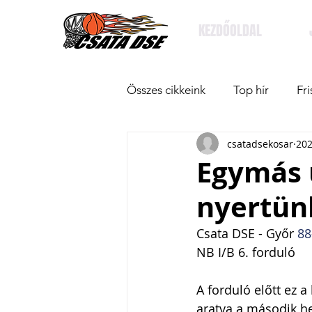
KEZDŐOLDAL
Összes cikkeink
Top hír
Fri
csatadsekosar
202
Egymás 
nyertün
Csata DSE - Győr 
88
NB I/B 6. forduló
A forduló előtt ez a
aratva a második he