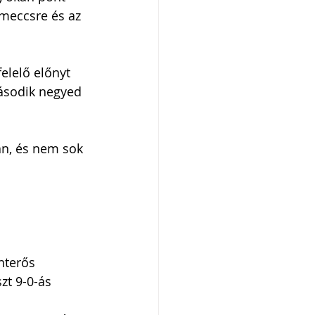
meccsre és az 
lelő előnyt 
ásodik negyed 
án, és nem sok 
nterős 
zt 9-0-ás 
 