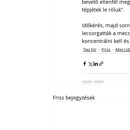
bevető ellenfél meg
tépjétek le róluk".
Időkérés, majd sorr
lecsorgatták a mecc
koncentrálni kell é
Top hír
Friss
Meccsb
Friss bejegyzések