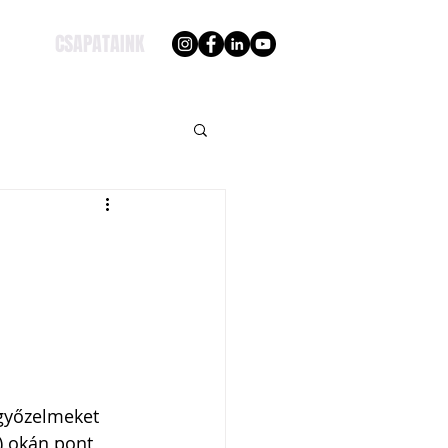
CSAPATAINK
 győzelmeket 
) okán pont 