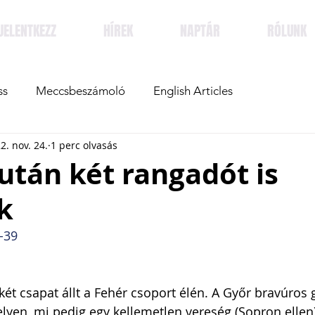
JELENTKEZZ
HÍREK
NAPTÁR
RÓLUNK
ss
Meccsbeszámoló
English Articles
2. nov. 24.
1 perc olvasás
után két rangadót is
k
-39
 két csapat állt a Fehér csoport élén. A Győr bravúros
lyen, mi pedig egy kellemetlen vereség (Sopron ellen