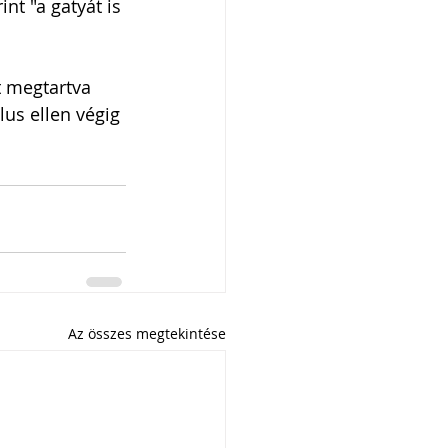
t "a gatyát is 
t megtartva 
lus ellen végig 
Az összes megtekintése