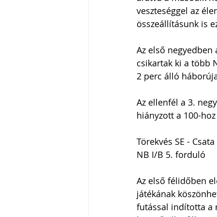
veszteséggel az éle
összeállításunk is e
Az első negyedben 
csikartak ki a több
2 perc álló háborúja
Az ellenfél a 3. ne
hiányzott a 100-hoz
Törekvés SE - Csata
NB I/B 5. forduló
Az első félidőben e
játékának köszönhet
futással indította 