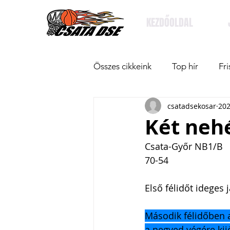
KEZDŐOLDAL
Összes cikkeink
Top hír
Fri
csatadsekosar
202
Két neh
Csata-Győr NB1/B
70-54
Első félidőt ideges 
Második félidőben a
a negyed végére kij