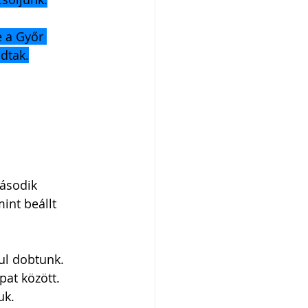
 a Győr 
dtak.
ásodik 
int beállt 
ul dobtunk. 
pat között. 
uk.