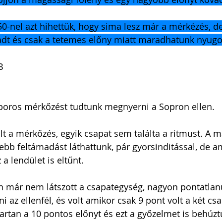
0-nel azt hihettük, hogy sima lesz már a mérkézés, de
dt és csak a tetemes előny miatt maradhatunk nyugo
B
ros mérkőzést tudtunk megnyerni a Sopron ellen.
t a mérkőzés, egyik csapat sem találta a ritmust. A m
bb feltámadást láthattunk, pár gyorsinditással, de am
a lendület is eltűnt. 
n már nem látszott a csapategység, nagyon pontatlan
ni az ellenfél, és volt amikor csak 9 pont volt a két csa
rtan a 10 pontos előnyt és ezt a győzelmet is behúzt