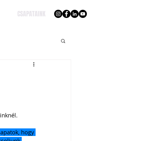
CSAPATAINK
inknél.
sapatok, hogy 
soljunk.