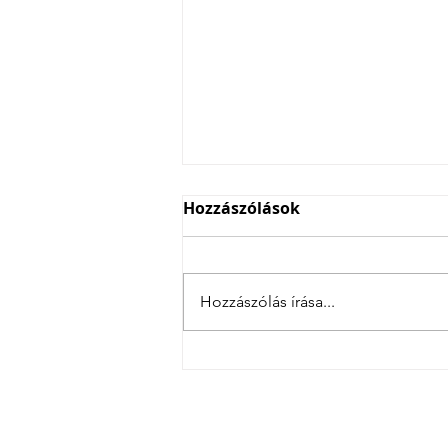
Hozzászólások
Hozzászólás írása...
4 csatás Szlovéniában
Magyarország legsi