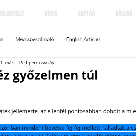
JELENTKEZZ
HÍREK
NAPTÁR
RÓLUNK
ss
Meccsbeszámoló
English Articles
1. márc. 16.
1 perc olvasás
éz győzelmen túl
játék jellemezte, az ellenfél pontosabban dobott a mie
zonban mindent bevetve fej fej mellett halladtak a c
öjjön a magassági fölény és egy nagyobb előnyt kovác