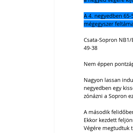
A 4. negyedben 65-5
mégegyszer feltáma
Csata-Sopron NB1/
49-38
Nem éppen pontzápo
Nagyon lassan indul
negyedben egy kisse
zónázni a Sopron ez 
A második felidőbe
Ekkor kezdett feljön
Végére megtudtuk ta