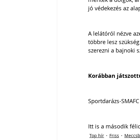
jó védekezés az ala
A lelátóról nézve a
többre lesz szükség.
szerezni a bajnoki 
Korábban játszott
Sportdarázs-SMAFC 
Itt is a második féli
Top hír
Friss
Meccsb