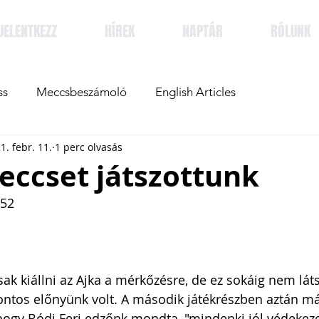
JELENTKEZZ
HÍREK
NAPTÁR
RÓLUNK
ss
Meccsbeszámoló
English Articles
1. febr. 11.
1 perc olvasás
eccset játszottunk
-52
ak kiállni az Ajka a mérkőzésre, de ez sokáig nem láts
ontos előnyünk volt. A második játékrészben aztán m
ogy Bódi Feri edzőnk mondta, "mindenki jól védekezet