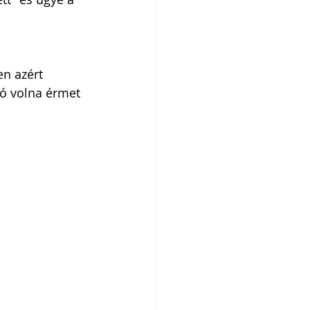
n azért 
jó volna érmet 