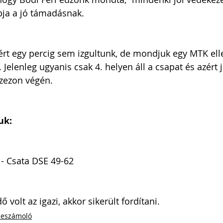
pja a jó támadásnak. 
zért egy percig sem izgultunk, de mondjuk egy MTK elle
 Jelenleg ugyanis csak 4. helyen áll a csapat és azért 
szezon végén.
uk:
- Csata DSE 49-62
dő volt az igazi, akkor sikerült fordítani.
eszámoló