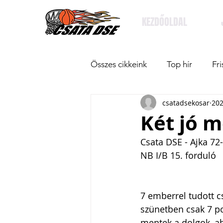
KEZDŐOLDAL
Összes cikkeink
Top hír
Fri
csatadsekosar
202
Két jó m
Csata DSE - Ajka 72
NB I/B 15. forduló
7 emberrel tudott cs
szünetben csak 7 p
mentek a dolgok, ah