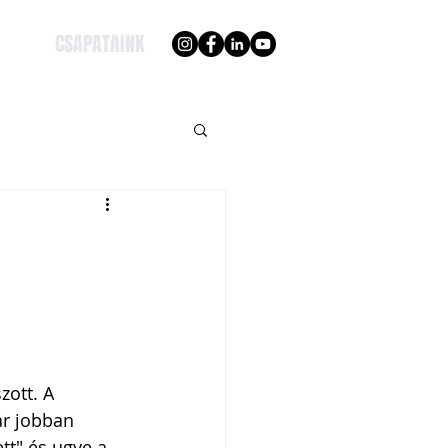
CSAPATAINK
zott. A 
ár jobban 
t" és ugye a 