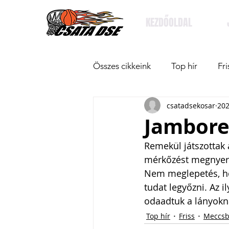
KEZDŐOLDAL
Összes cikkeink
Top hír
Fri
csatadsekosar
202
Jambore
Remekül játszottak 
mérkőzést megnyert
Nem meglepetés, ho
tudat legyőzni. Az 
odaadtuk a lányokna
Top hír
Friss
Meccsb