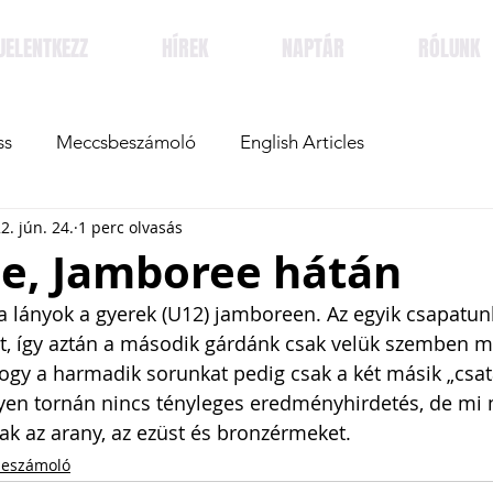
JELENTKEZZ
HÍREK
NAPTÁR
RÓLUNK
ss
Meccsbeszámoló
English Articles
2. jún. 24.
1 perc olvasás
e, Jamboree hátán
a lányok a gyerek (U12) jamboreen. Az egyik csapatu
, így aztán a második gárdánk csak velük szemben ma
gy a harmadik sorunkat pedig csak a két másik „csat
ilyen tornán nincs tényleges eredményhirdetés, de m
k az arany, az ezüst és bronzérmeket.
eszámoló