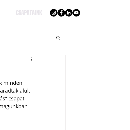
CSAPATAINK
nk minden 
radtak alul. 
ás” csapat 
i magunkban 