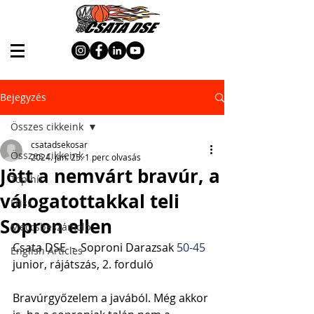
Bejegyzés
Összes cikkeink
csatadsekosar
Összes cikkeink
2024. jan. 25.
1 perc olvasás
Jött a nemvárt bravúr, a
Top hír
válogatottakkal teli
Friss
Sopron ellen
Meccsbeszámoló
Csata DSE  -  Soproni Darazsak 
50-45
English Articles
junior, rájátszás, 2. forduló
Bravúrgyőzelem a javából. Még akkor 