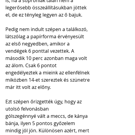
is, ha a soproniak talán nem a 
legerősebb összeállításukban jöttek 
el, de ez tényleg legyen az ő bajuk. 
Pedig nem indult szépen a találkozó, 
látszólag a papírforma érvényesült 
az első negyedben, amikor a 
vendégek 6 ponttal vezettek. A 
második 10 perc azonban maga volt 
az álom. Csak 6 pontot 
engedélyeztek a mieink az ellenfélnek 
miközben 14-et szereztek és szünetre 
már itt volt az előny.
Ezt szépen őrizgették úgy, hogy az 
utolsó felvonásban 
gólszegénnyé vált a meccs, de kánya 
bánja, ilyen 5 pontos győzelem 
mindig jól jön. Különösen azért, mert 