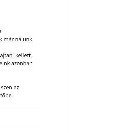
a 
ak már nálunk.
tani kellett, 
ieink azonban 
szen az 
ntőbe.