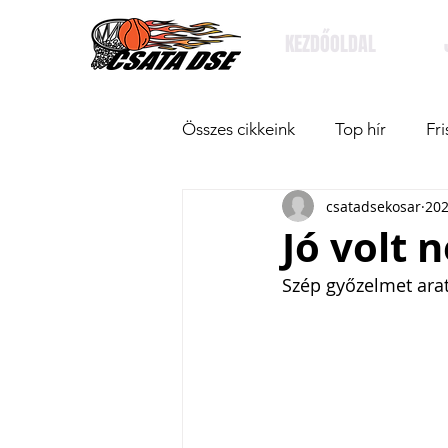
KEZDŐOLDAL
Összes cikkeink
Top hír
Fri
csatadsekosar
202
Jó volt 
Szép győzelmet arat