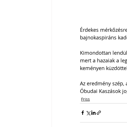
Érdekes mérkőzésre 
bajnokaspiráns kade
Kimondottan lendület
mert a hazaiak a le
keményen küzdöttek
Az eredmény szép, a
Óbudai Kaszások jo
Friss