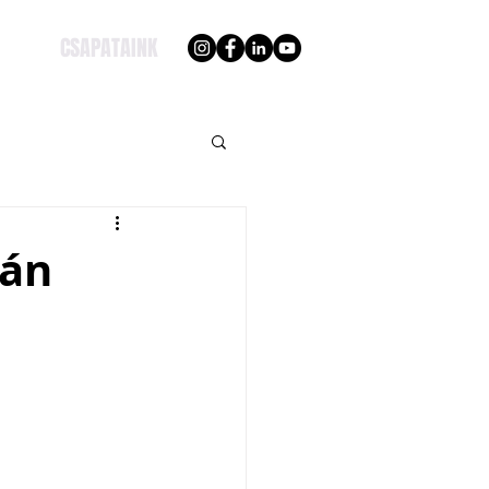
CSAPATAINK
dán