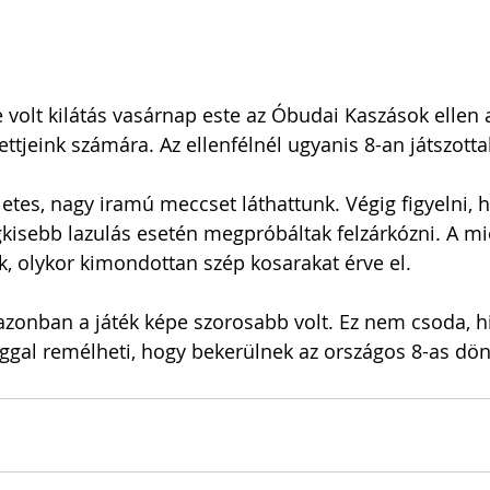
volt kilátás vasárnap este az Óbudai Kaszások ellen 
ttjeink számára. Az ellenfélnél ugyanis 8-an játszott
es, nagy iramú meccset láthattunk. Végig figyelni, haj
gkisebb lazulás esetén megpróbáltak felzárkózni. A m
, olykor kimondottan szép kosarakat érve el.
zonban a játék képe szorosabb volt. Ez nem csoda, hi
ggal remélheti, hogy bekerülnek az országos 8-as dö