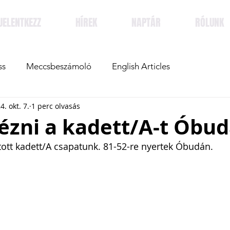
JELENTKEZZ
HÍREK
NAPTÁR
RÓLUNK
ss
Meccsbeszámoló
English Articles
4. okt. 7.
1 perc olvasás
nézni a kadett/A-t Óbu
ott kadett/A csapatunk. 81-52-re nyertek Óbudán.