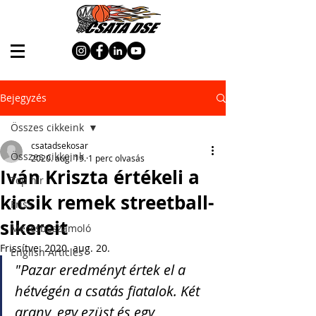
Bejegyzés
Összes cikkeink
csatadsekosar
Összes cikkeink
2020. aug. 19.
1 perc olvasás
Iván Kriszta értékeli a
Top hír
kicsik remek streetball-
Friss
sikereit
Meccsbeszámoló
Frissítve:
2020. aug. 20.
English Articles
"Pazar eredményt értek el a 
hétvégén a csatás fiatalok. Két 
arany, egy ezüst és egy 