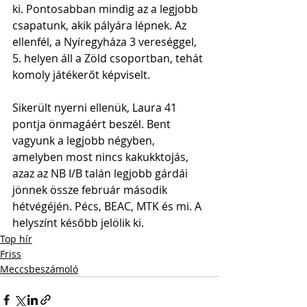
ki. Pontosabban mindig az a legjobb 
csapatunk, akik pályára lépnek. Az 
ellenfél, a Nyíregyháza 3 vereséggel, 
5. helyen áll a Zöld csoportban, tehát 
komoly játékerőt képviselt. 
Sikerült nyerni ellenük, Laura 41 
pontja önmagáért beszél. Bent 
vagyunk a legjobb négyben, 
amelyben most nincs kakukktojás, 
azaz az NB I/B talán legjobb gárdái 
jönnek össze február második 
hétvégéjén. Pécs, BEAC, MTK és mi. A 
helyszínt később jelölik ki.
Top hír
Friss
Meccsbeszámoló