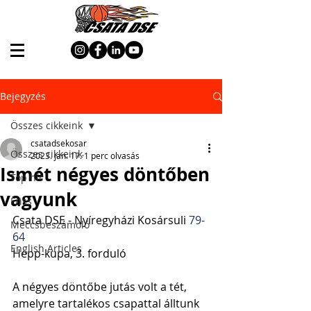
Bejegyzés
Összes cikkeink
csatadsekosar
Összes cikkeink
2023. jan. 17.
1 perc olvasás
Ismét négyes döntőben
Top hír
vagyunk
Friss
Csata DSE - Nyíregyházi Kosársuli 
79-
Meccsbeszámoló
64
English Articles
Hepp-kupa, 3. forduló
A négyes döntőbe jutás volt a tét, 
amelyre tartalékos csapattal álltunk 