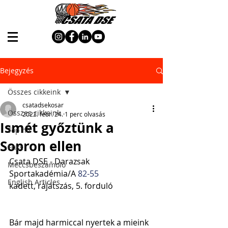
Bejegyzés
Összes cikkeink
csatadsekosar
Összes cikkeink
2022. febr. 24.
1 perc olvasás
Ismét győztünk a
Top hír
Sopron ellen
Friss
Csata DSE - Darazsak 
Meccsbeszámoló
Sportakadémia/A 
82-55
English Articles
kadett, rájátszás, 5. forduló
Bár majd harmiccal nyertek a mieink 