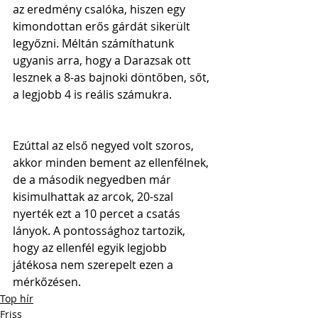
az eredmény csalóka, hiszen egy 
kimondottan erős gárdát sikerült 
legyőzni. Méltán számíthatunk 
ugyanis arra, hogy a Darazsak ott 
lesznek a 8-as bajnoki döntőben, sőt, 
a legjobb 4 is reális számukra. 
Ezúttal az első negyed volt szoros, 
akkor minden bement az ellenfélnek, 
de a második negyedben már 
kisimulhattak az arcok, 20-szal 
nyerték ezt a 10 percet a csatás 
lányok. A pontossághoz tartozik, 
hogy az ellenfél egyik legjobb 
játékosa nem szerepelt ezen a 
mérkőzésen.
Top hír
Friss