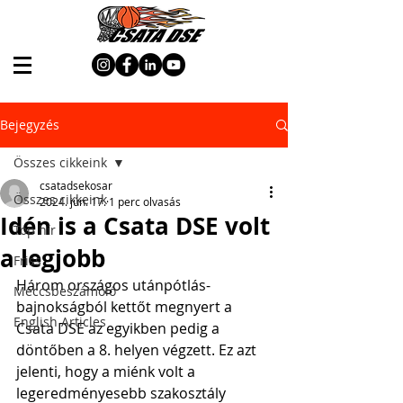
Bejegyzés
Összes cikkeink
csatadsekosar
Összes cikkeink
2024. jún. 17.
1 perc olvasás
Idén is a Csata DSE volt
Top hír
a legjobb
Friss
Három országos utánpótlás-
Meccsbeszámoló
bajnokságból kettőt megnyert a 
English Articles
Csata DSE az egyikben pedig a 
döntőben a 8. helyen végzett. Ez azt 
jelenti, hogy a miénk volt a 
legeredményesebb szakosztály 