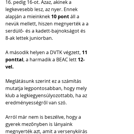
16. pedig 16-ot. Azaz, akinek a 
legkevesebb lesz, az nyer. Ennek 
alapján a mieinknek 
10 pont
 áll a 
nevük mellett, hiszen megnyerték a a 
serdülő- és a kadett-bajnokságot és 
8-ak lettek juniorban.
A második helyen a DVTK végzett, 
11 
ponttal
, a harmadik a BEAC lett 
12-
vel.
Meglátásunk szerint ez a számítás 
mutatja legpontosabban, hogy mely 
klub a legkiegyensúlyozottabb, ha az 
eredményességről van szó.
Arról már nem is beszélve, hogy a 
gyerek mezőnyben is lányaink 
megnyerték azt, amit a versenykiírás 