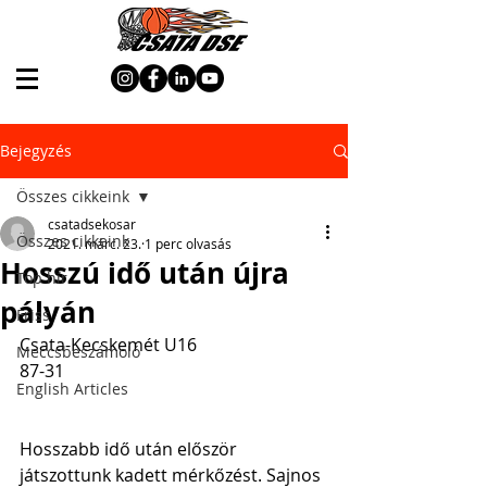
Bejegyzés
Összes cikkeink
csatadsekosar
Összes cikkeink
2021. márc. 23.
1 perc olvasás
Hosszú idő után újra
Top hír
pályán
Friss
Csata-Kecskemét U16
Meccsbeszámoló
87-31
English Articles
Hosszabb idő után először 
játszottunk kadett mérkőzést. Sajnos 