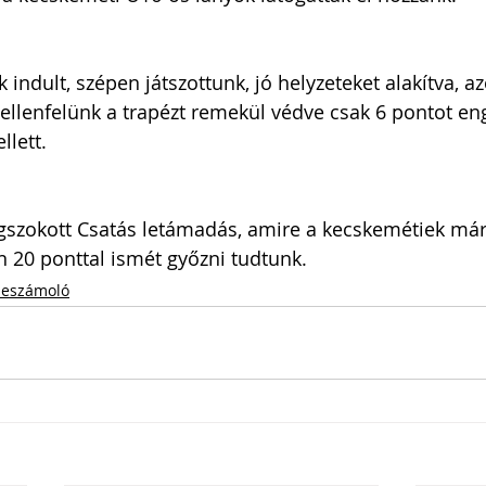
indult, szépen játszottunk, jó helyzeteket alakítva, a
ellenfelünk a trapézt remekül védve csak 6 pontot en
lett. 
egszokott Csatás letámadás, amire a kecskemétiek má
n 20 ponttal ismét győzni tudtunk. 
eszámoló