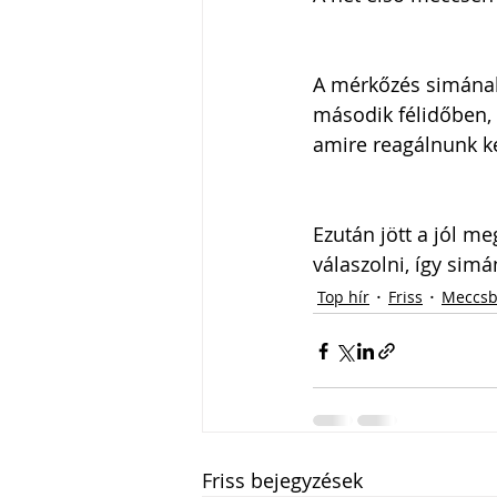
A mérkőzés simának 
második félidőben, 
amire reagálnunk kel
Ezután jött a jól m
válaszolni, így simá
Top hír
Friss
Meccsb
Friss bejegyzések