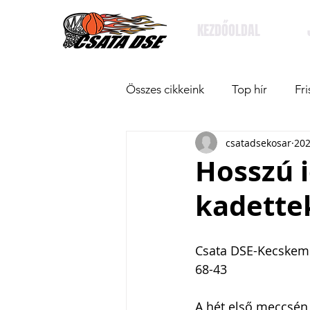
KEZDŐOLDAL
Összes cikkeink
Top hír
Fri
csatadsekosar
202
Hosszú i
kadette
Csata DSE-Kecskem
68-43
A hét első meccsén 