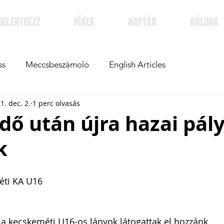
JELENTKEZZ
HÍREK
NAPTÁR
RÓLUNK
ss
Meccsbeszámoló
English Articles
1. dec. 2.
1 perc olvasás
dő után újra hazai pál
k
éti KA U16
a kecskeméti U16-os lányok látogattak el hozzánk. 