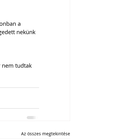
zonban a 
gedett nekünk 
r nem tudtak 
Az összes megtekintése