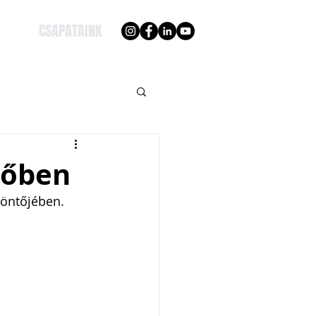
CSAPATAINK
tőben
döntőjében.