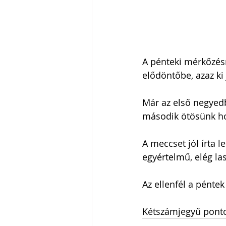
A pénteki mérkőzésne
elődöntőbe, azaz ki
Már az első negyedbe
második ötösünk hoz
A meccset jól írta l
egyértelmű, elég la
Az ellenfél a pénte
Kétszámjegyű pontot