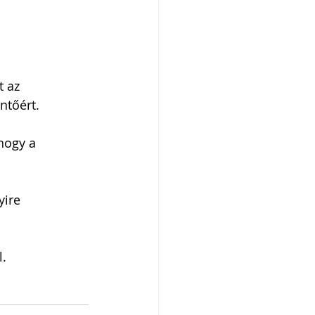
t az 
ntőért.
hogy a 
yire 
l.