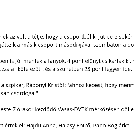
k az volt a tétje, hogy a csoportból ki jut be elsőkén
 játszik a másik csoport másodikjával szombaton a dö
n is jól mentek a lányok, 4 pont előnyt csikartak ki, 
za a "kötelezőt", és a szünetben 23 pont legyen ide.
e a szpíker, Rádonyi Kristóf: "ahhoz képest, hogy menn
ssan csordogál".
k este 7 órakor kezdődő Vasas-DVTK mérkőzésen dől e
 értek el: Hajdu Anna, Halasy Enikő, Papp Boglárka.