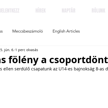
JELENTKEZZ
HÍREK
NAPTÁR
RÓLUNK
ss
Meccsbeszámoló
English Articles
5. jún. 6.
1 perc olvasás
s fölény a csoportdön
cs ellen serdülő csapatunk az U14-es bajnokság 8-as 