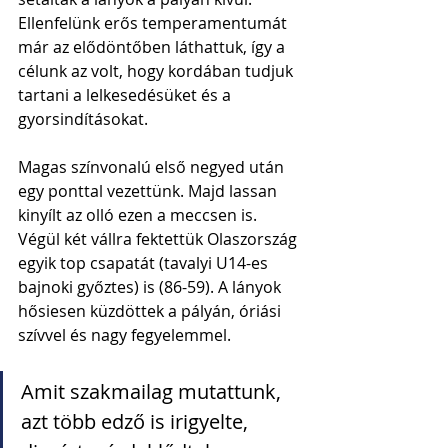
Ellenfelünk erős temperamentumát 
már az elődöntőben láthattuk, így a 
célunk az volt, hogy kordában tudjuk 
tartani a lelkesedésüket és a 
gyorsindításokat. 
Magas színvonalú első negyed után 
egy ponttal vezettünk. Majd lassan 
kinyílt az olló ezen a meccsen is. 
Végül két vállra fektettük Olaszország 
egyik top csapatát (tavalyi U14-es 
bajnoki győztes) is (86-59). A lányok 
hősiesen küzdöttek a pályán, óriási 
szívvel és nagy fegyelemmel. 
Amit szakmailag mutattunk, 
azt több edző is irigyelte, 