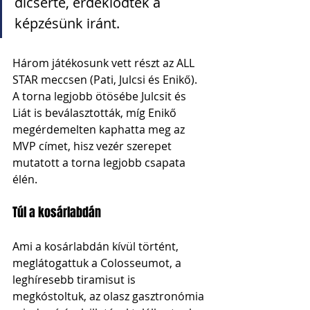
dicsérte, érdeklődtek a 
képzésünk iránt.
Három játékosunk vett részt az ALL 
STAR meccsen (Pati, Julcsi és Enikő). 
A torna legjobb ötösébe Julcsit és 
Liát is beválasztották, míg Enikő 
megérdemelten kaphatta meg az 
MVP címet, hisz vezér szerepet 
mutatott a torna legjobb csapata 
élén. 
Túl a kosárlabdán
Ami a kosárlabdán kívül történt, 
meglátogattuk a Colosseumot, a 
leghíresebb tiramisut is 
megkóstoltuk, az olasz gasztronómia 