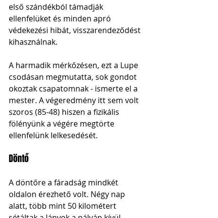
első szándékból támadják 
ellenfelüket és minden apró 
védekezési hibát, visszarendeződést 
kihasználnak. 
A harmadik mérkőzésen, ezt a Lupe 
csodásan megmutatta, sok gondot 
okoztak csapatomnak - ismerte el a 
mester. A végeredmény itt sem volt 
szoros (85-48) hiszen a fizikális 
fölényünk a végére megtörte 
ellenfelünk lelkesedését. 
Döntő
A döntőre a fáradság mindkét 
oldalon érezhető volt. Négy nap 
alatt, több mint 50 kilométert 
sétáltak a lányok a pályán kívül. 