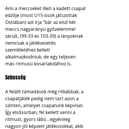
Ami a meccseket illeti a kadett csapat 
edzője (most U15-ösök játszottak 
Ostiában) azt írja "bár az első két 
meccs nagyarányú győzelemmel 
zárult, (99-33 és 103-39) a lányoknak 
nemcsak a játékvezetés 
szemléletéhez kellett 
alkalmazkodniuk, de egy teljesen 
más ritmusú kosárlabdához is. 
Sebesség
A felállt támadások még ritkábbak, a 
csapatjáték pedig nem tart azon a 
szinten, amelyet csapatunk képvisel. 
Így elsősorban, fel kellett venni a 
ritmust, gyors lábú , egyénileg 
nagyon jól képzett játékosokkal, akik 