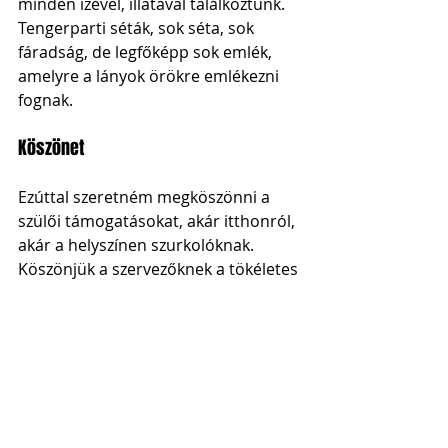
minden ízével, illatával találkoztunk. 
Tengerparti séták, sok séta, sok 
fáradság, de legfőképp sok emlék, 
amelyre a lányok örökre emlékezni 
fognak. 
Köszönet
Ezúttal szeretném megköszönni a 
szülői támogatásokat, akár itthonról, 
akár a helyszínen szurkolóknak. 
Köszönjük a szervezőknek a tökéletes 
vendéglátást, a színvonalas tornát, 
és végül természetesen a Csatának, 
hogy mindezt létre tudtuk hozni, 
három héttel az u16-os országos 
döntő előtt