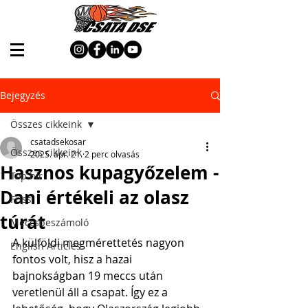
Bejegyzés
Összes cikkeink
csatadsekosar
Összes cikkeink
2025. ápr. 21.
2 perc olvasás
Hasznos kupagyőzelem -
Top hír
Dani értékeli az olasz
Friss
túrát
Meccsbeszámoló
A külföldi megmérettetés nagyon 
English Articles
fontos volt, hisz a hazai 
bajnokságban 19 meccs után 
veretlenül áll a csapat. Így ez a 