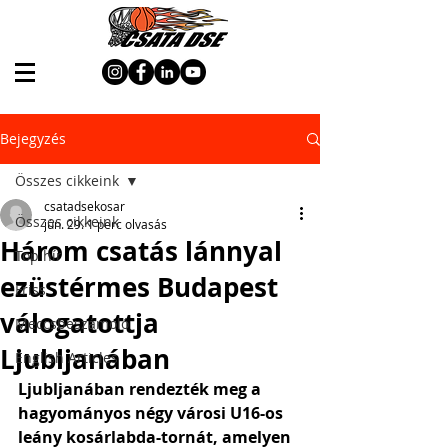
Bejegyzés
Összes cikkeink
csatadsekosar
Összes cikkeink
jún. 29.
1 perc olvasás
Három csatás lánnyal
Top hír
ezüstérmes Budapest
Friss
válogatottja
Meccsbeszámoló
Ljubljanában
English Articles
Ljubljanában rendezték meg a 
hagyományos négy városi U16-os 
leány kosárlabda-tornát, amelyen 